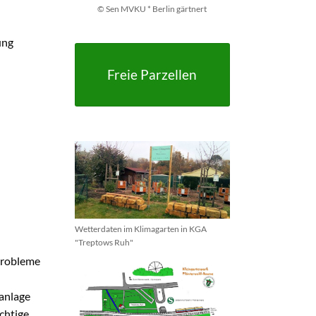
© Sen MVKU * Berlin gärtnert
ung
Freie Parzellen
Wetterdaten im Klimagarten in KGA
"Treptows Ruh"
Probleme
anlage
chtige