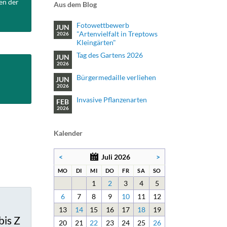
en der
Aus dem Blog
Fotowettbewerb
JUN
"Artenvielfalt in Treptows
2026
Kleingärten"
Tag des Gartens 2026
JUN
2026
Bürgermedaille verliehen
JUN
2026
Invasive Pflanzenarten
FEB
2026
Kalender
<
Juli 2026
>
NTAG
ENSTAG
TTWOCH
NNERSTAG
EITAG
MSTAG
NNTAG
MO
DI
MI
DO
FR
SA
SO
1
2
3
4
5
6
7
8
9
10
11
12
13
14
15
16
17
18
19
bis Z
20
21
22
23
24
25
26