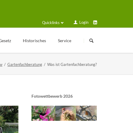
Login
Quicklinks
Navigation
Navigation
überspringen
überspringen
Gesetz
Historisches
Service
Kleingartengeschichte
Login
ow
Gartenfachberatung
Was ist Gartenfachberatung?
Texte zur Geschichte
Formulare und Anträge
Veröffentlichungen
Schulungsplan
Historische Geräte
Solarstrom
Sammelmappe
Fotowettbewerb 2026
Gartenfreund online
Kalender
VGT Blog