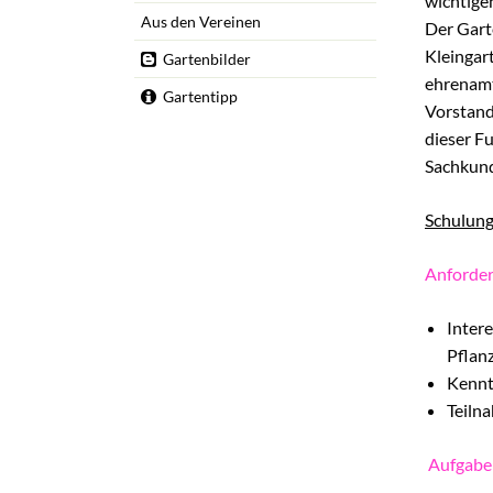
wichtige
Schulungen
Aus den Vereinen
Der Gart
Wildbienens
Kleingar
Gartenbilder
Wettbewerb
ehrenamt
Gartentipp
Veranstaltu
Vorstand
dieser Fu
Infomaterial
Sachkund
Verbandschr
Kleingartent
Schulung
Grüne Dreiec
Anforder
IEK Plänter
Tram M 41
Inter
Pflan
Kennt
Teiln
Aufgabe