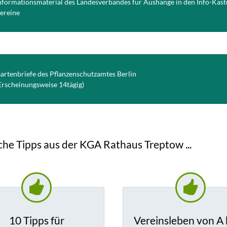
nformationsmaterial des Landesverbandes für Aushänge in den Info-Käst
ereine
artenbriefe des Pflanzenschutzamtes Berlin
Erscheinungsweise 14tägig)
iche Tipps aus der KGA Rathaus Treptow ...
10 Tipps für
Vereinsleben von A 