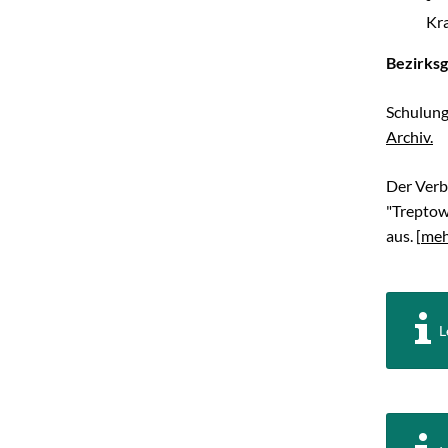
Kra
Bezirksg
Schulung
Archiv.
Der Verb
"Treptow
aus. [
mehr
L