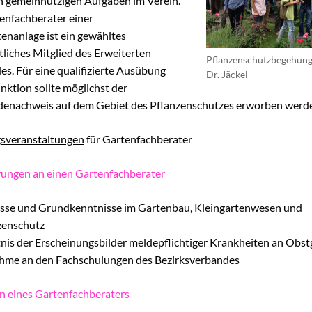
n gemeinnützigen Aufgaben im Verein.
enfachberater einer
chaugarten Schöneweide
tenanlage ist ein gewähltes
liches Mitglied des Erweiterten
Pflanzenschutzbegehung
ngen
es. Für eine qualifizierte Ausübung
Dr. Jäckel
nktion sollte möglichst der
enachweis auf dem Gebiet des Pflanzenschutzes erworben werd
onik
age
sveranstaltungen
für Gartenfachberater
k Späthsfelde
ungen an einen Gartenfachberater
wald
esse und Grundkenntnisse im Gartenbau, Kleingartenwesen und
zenschutz
nis der Erscheinungsbilder meldepflichtiger Krankheiten an Obs
ahme an den Fachschulungen des Bezirksverbandes
n eines Gartenfachberaters