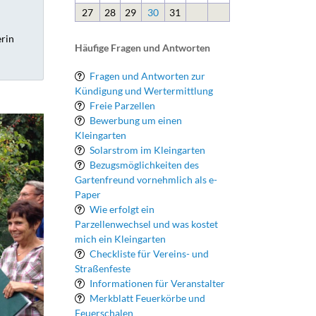
27
28
29
30
31
erin
Häufige Fragen und Antworten
Fragen und Antworten zur
Kündigung und Wertermittlung
Freie Parzellen
Bewerbung um einen
Kleingarten
Solarstrom im Kleingarten
Bezugsmöglichkeiten des
Gartenfreund vornehmlich als e-
Paper
Wie erfolgt ein
Parzellenwechsel und was kostet
mich ein Kleingarten
Checkliste für Vereins- und
Straßenfeste
Informationen für Veranstalter
Merkblatt Feuerkörbe und
Feuerschalen