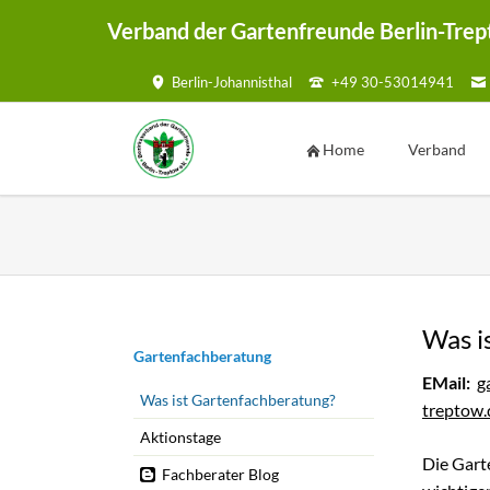
Verband der Gartenfreunde Berlin-Trep
Berlin-Johannisthal
+49 30-53014941
HEN
Home
Verband
Vorstand
Geschäftsste
Ansprechpar
Kontaktmögl
Was i
Kontaktf
Navigation
Gartenfachberatung
überspringen
EMail:
g
Satzung
Was ist Gartenfachberatung?
treptow.
Mustersatzu
Aktionstage
Sammelmap
Die Gart
Fachberater Blog