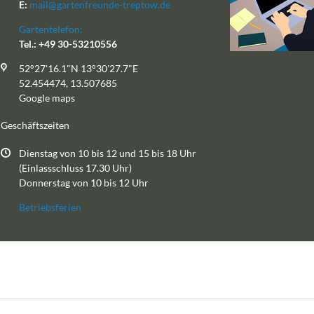
E:
mail@gartenfreunde-treptow.de
Gartentelefon:
Tel.: +49 30-53210556
52°27'16.1"N 13°30'27.7"E
52.454474, 13.507685
Google maps
Geschäftszeiten
Dienstag von 10 bis 12 und 15 bis 18 Uhr
(Einlassschluss 17.30 Uhr)
Donnerstag von 10 bis 12 Uhr
Betriebsferien