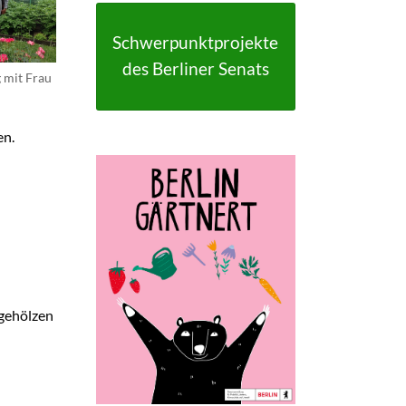
FAQ
FAQ-Liste
Schwerpunktprojekte
Newsletter
des Berliner Senats
 mit Frau
Argumentationen
Archiv
en.
Sitemap
Links
Suche
tgehölzen