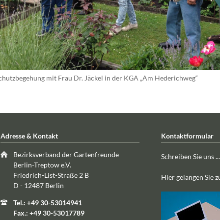
chutzbegehung mit Frau Dr. Jäckel in der KGA „Am Hederichweg“
Adresse & Kontakt
Kontaktformular
Bezirksverband der Gartenfreunde
Schreiben Sie uns ...
Berlin-Treptow e.V.
Friedrich-List-Straße 2 B
Hier gelangen Sie 
D - 12487 Berlin
Tel.: +49 30-53014941
Fax.: +49 30-53017789