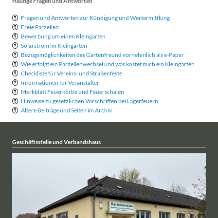
Häufige Fragen und Antworten
Fragen und Antworten zur Kündigung und Wertermittlung
Freie Parzellen
Bewerbung um einen Kleingarten
Solarstrom im Kleingarten
Bezugsmöglichkeiten des Gartenfreund vornehmlich als e-Paper
Wie erfolgt ein Parzellenwechsel und was kostet mich ein Kleingarten
Checkliste für Vereins- und Straßenfeste
Informationen für Veranstalter
Merkblatt Feuerkörbe und Feuerschalen
Hinweise zu gesetzlichen Vorschriften bei Lagerfeuern
Ältere Beiträge und Seiten im Archiv
Geschäftsstelle und Verbandshaus