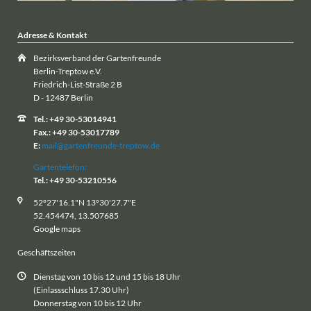
Adresse & Kontakt
Bezirksverband der Gartenfreunde
Berlin-Treptow e.V.
Friedrich-List-Straße 2 B
D - 12487 Berlin
Tel.: +49 30-53014941
Fax.: +49 30-53017789
E:
mail@gartenfreunde-treptow.de
Gartentelefon:
Tel.: +49 30-53210556
52°27'16.1"N 13°30'27.7"E
52.454474, 13.507685
Google maps
Geschäftszeiten
Dienstag von 10 bis 12 und 15 bis 18 Uhr
(Einlassschluss 17.30 Uhr)
Donnerstag von 10 bis 12 Uhr