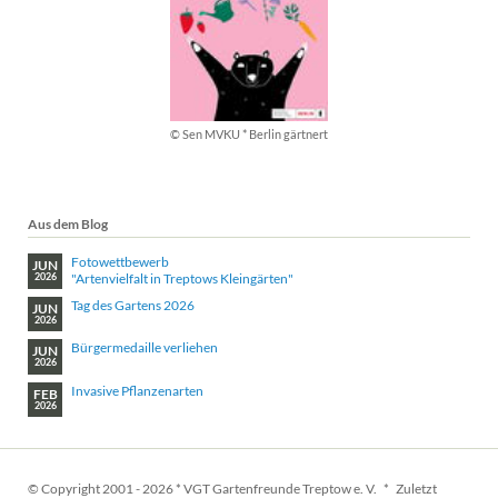
© Sen MVKU * Berlin gärtnert
Aus dem Blog
Fotowettbewerb
JUN
"Artenvielfalt in Treptows Kleingärten"
2026
Tag des Gartens 2026
JUN
2026
Bürgermedaille verliehen
JUN
2026
Invasive Pflanzenarten
FEB
2026
© Copyright 2001 - 2026 * VGT Gartenfreunde Treptow e. V. * Zuletzt