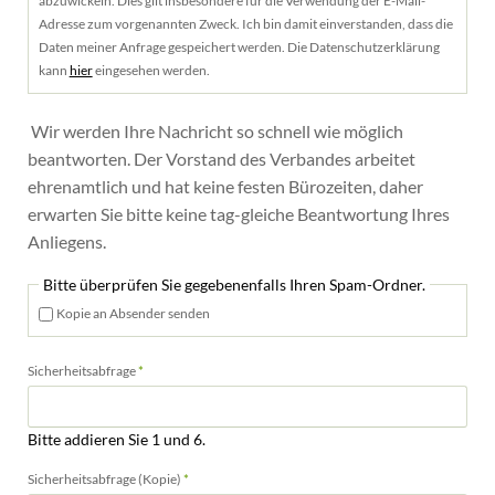
abzuwickeln. Dies gilt insbesondere für die Verwendung der E-Mail-
Adresse zum vorgenannten Zweck. Ich bin damit einverstanden, dass die
Daten meiner Anfrage gespeichert werden. Die Datenschutzerklärung
kann
hier
eingesehen werden.
Wir werden Ihre Nachricht so schnell wie möglich
beantworten. Der Vorstand des Verbandes arbeitet
ehrenamtlich und hat keine festen Bürozeiten, daher
erwarten Sie bitte keine tag-gleiche Beantwortung Ihres
Anliegens.
Bitte überprüfen Sie gegebenenfalls Ihren Spam-Ordner.
Kopie an Absender senden
Pflichtfeld
Sicherheitsabfrage
*
Bitte addieren Sie 1 und 6.
Pflichtfeld
Sicherheitsabfrage (Kopie)
*