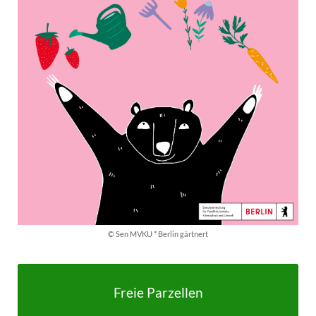
© Sen MVKU * Berlin gärtnert
Freie Parzellen