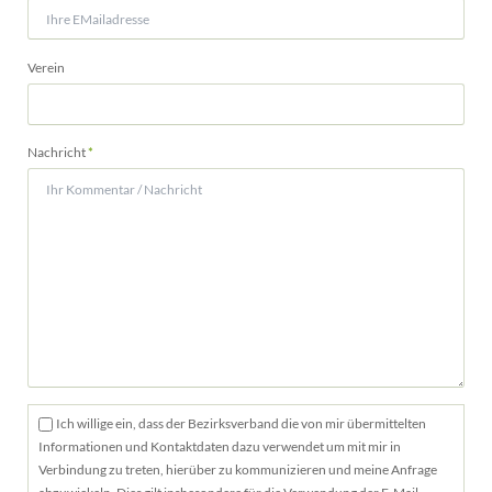
Verein
Pflichtfeld
Nachricht
*
Ich willige ein, dass der Bezirksverband die von mir übermittelten
Informationen und Kontaktdaten dazu verwendet um mit mir in
Verbindung zu treten, hierüber zu kommunizieren und meine Anfrage