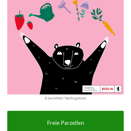
© Sen MVKU * Berlin gärtnert
Freie Parzellen