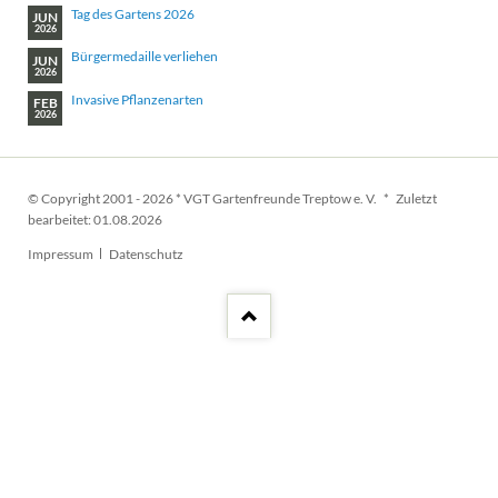
Tag des Gartens 2026
JUN
2026
Bürgermedaille verliehen
JUN
2026
Invasive Pflanzenarten
FEB
2026
© Copyright 2001 - 2026 * VGT Gartenfreunde Treptow e. V. * Zuletzt
bearbeitet: 01.08.2026
Navigation
Impressum
Datenschutz
überspringen