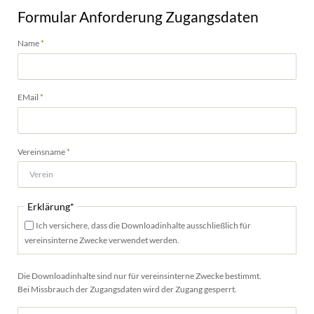
Formular Anforderung Zugangsdaten
Pflichtfeld
Name
*
Pflichtfeld
EMail
*
Pflichtfeld
Vereinsname
*
Pflichtfeld
Erklärung
*
Ich versichere, dass die Downloadinhalte ausschließlich für
vereinsinterne Zwecke verwendet werden.
Die Downloadinhalte sind nur für vereinsinterne Zwecke bestimmt.
Bei Missbrauch der Zugangsdaten wird der Zugang gesperrt.