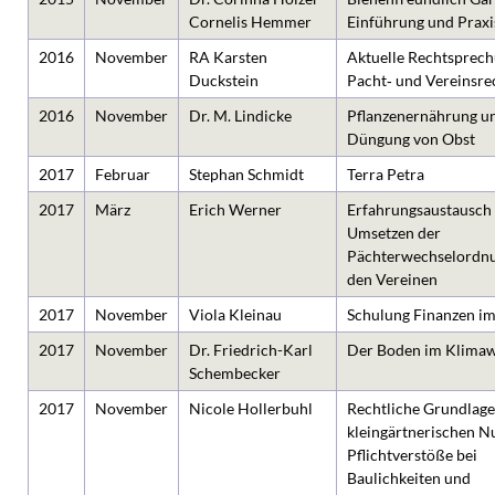
Cornelis Hemmer
Einführung und Praxi
2016
November
RA Karsten
Aktuelle Rechtsprec
Duckstein
Pacht‐ und Vereinsre
2016
November
Dr. M. Lindicke
Pflanzenernährung u
Düngung von Obst
2017
Februar
Stephan Schmidt
Terra Petra
2017
März
Erich Werner
Erfahrungsaustausch
Umsetzen der
Pächterwechselordnu
den Vereinen
2017
November
Viola Kleinau
Schulung Finanzen im
2017
November
Dr. Friedrich-Karl
Der Boden im Klima
Schembecker
2017
November
Nicole Hollerbuhl
Rechtliche Grundlage
kleingärtnerischen N
Pflichtverstöße bei
Baulichkeiten und