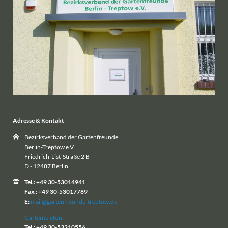
Adresse & Kontakt
Bezirksverband der Gartenfreunde
Berlin-Treptow e.V.
Friedrich-List-Straße 2 B
D - 12487 Berlin
Tel.: +49 30-53014941
Fax.: +49 30-53017789
E:
mail@gartenfreunde-treptow.de
Gartentelefon:
Tel.: +49 30-53210556