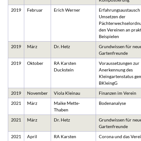
2019
Februar
Erich Werner
Erfahrungsaustausch
Umsetzen der
Pächterwechselordnu
den Vereinen an prak
Beispielen
2019
März
Dr. Hetz
Grundwissen für neu
Gartenfreunde
2019
Oktober
RA Karsten
Voraussetzungen zur
Duckstein
Anerkennung des
Kleingartenstatus g
BKleingG
2019
November
Viola Kleinau
Finanzen im Verein
2021
März
Maike Mette-
Bodenanalyse
Thaben
2021
März
Dr. Hetz
Grundwissen für neu
Gartenfreunde
2021
April
RA Karsten
Corona und das Verei