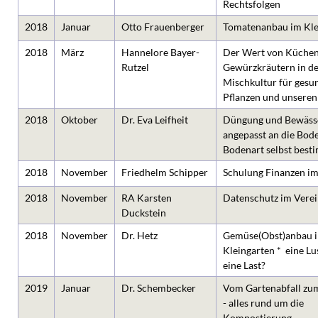
Rechtsfolgen
2018
Januar
Otto Frauenberger
Tomatenanbau im Kle
2018
März
Hannelore Bayer-
Der Wert von Küchen
Rutzel
Gewürzkräutern in de
Mischkultur für gesu
Pflanzen und unseren
2018
Oktober
Dr. Eva Leifheit
Düngung und Bewäss
angepasst an die Bode
Bodenart selbst best
2018
November
Friedhelm Schipper
Schulung Finanzen im
2018
November
RA Karsten
Datenschutz im Verei
Duckstein
2018
November
Dr. Hetz
Gemüse(Obst)anbau 
Kleingarten * eine Lu
eine Last?
2019
Januar
Dr. Schembecker
Vom Gartenabfall z
- alles rund um die
Kompostierung