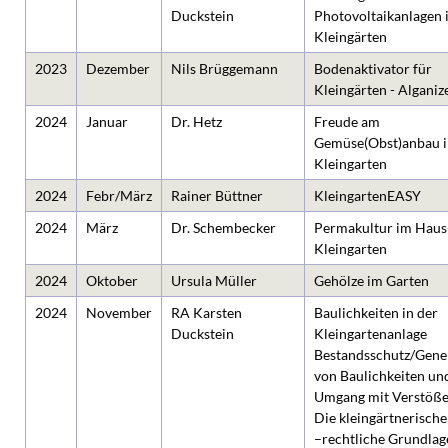
Duckstein
Photovoltaikanlagen 
Kleingärten
2023
Dezember
Nils Brüggemann
Bodenaktivator für
Kleingärten - Alganiz
2024
Januar
Dr. Hetz
Freude am
Gemüse(Obst)anbau 
Kleingarten
2024
Febr/März
Rainer Büttner
KleingartenEASY
2024
März
Dr. Schembecker
Permakultur im Haus
Kleingarten
2024
Oktober
Ursula Müller
Gehölze im Garten
2024
November
RA Karsten
Baulichkeiten in der
Duckstein
Kleingartenanlage
Bestandsschutz/Gen
von Baulichkeiten un
Umgang mit Verstöße
Die kleingärtnerisch
–rechtliche Grundlag