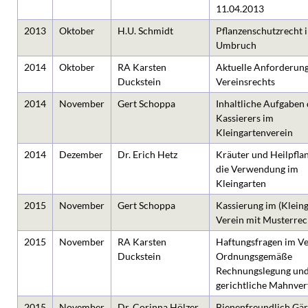
11.04.2013
2013
Oktober
H.U. Schmidt
Pflanzenschutzrecht 
Umbruch
2014
Oktober
RA Karsten
Aktuelle Anforderun
Duckstein
Vereinsrechts
2014
November
Gert Schoppa
Inhaltliche Aufgaben 
Kassierers im
Kleingartenverein
2014
Dezember
Dr. Erich Hetz
Kräuter und Heilpflan
die Verwendung im
Kleingarten
2015
November
Gert Schoppa
Kassierung im (Kleing
Verein mit Musterre
2015
November
RA Karsten
Haftungsfragen im Ve
Duckstein
Ordnungsgemäße
Rechnungslegung und
gerichtliche Mahnver
2015
November
Dr. Corinna Hölzer
Bienenfreundlich Gär