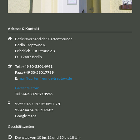
Adresse & Kontakt
Bezirksverband der Gartenfreunde
Berlin-Treptow e.V.
Friedrich-List-Straße 2 B
D - 12487 Berlin
Tel.: +49 30-53014941
Fax.: +49 30-53017789
E:
mail@gartenfreunde-treptow.de
Gartentelefon:
Tel.: +49 30-53210556
52°27'16.1"N 13°30'27.7"E
52.454474, 13.507685
Google maps
Geschäftszeiten
Dienstag von 10 bis 12 und 15 bis 18 Uhr