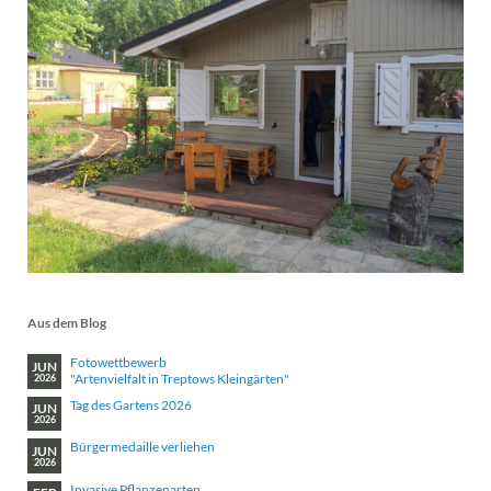
Aus dem Blog
Fotowettbewerb
JUN
"Artenvielfalt in Treptows Kleingärten"
2026
Tag des Gartens 2026
JUN
2026
Bürgermedaille verliehen
JUN
2026
Invasive Pflanzenarten