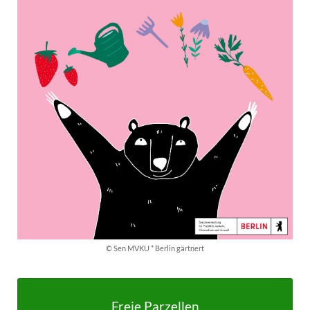
© Sen MVKU * Berlin gärtnert
Freie Parzellen