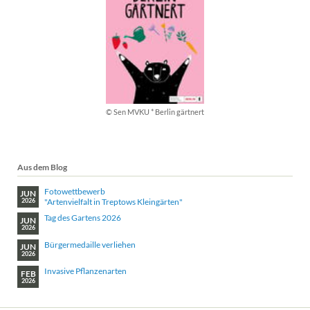
© Sen MVKU * Berlin gärtnert
Aus dem Blog
Fotowettbewerb
JUN
"Artenvielfalt in Treptows Kleingärten"
2026
Tag des Gartens 2026
JUN
2026
Bürgermedaille verliehen
JUN
2026
Invasive Pflanzenarten
FEB
2026