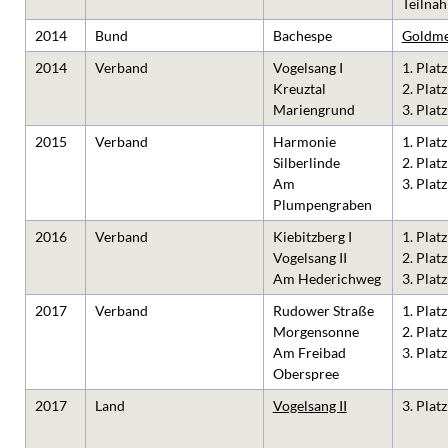
Teilna
2014
Bund
Bachespe
Goldme
2014
Verband
Vogelsang I
1. Platz
Kreuztal
2. Platz
Mariengrund
3. Platz
2015
Verband
Harmonie
1. Platz
Silberlinde
2. Platz
Am
3. Platz
Plumpengraben
2016
Verband
Kiebitzberg I
1. Platz
Vogelsang II
2. Platz
Am Hederichweg
3. Platz
2017
Verband
Rudower Straße
1. Platz
Morgensonne
2. Platz
Am Freibad
3. Platz
Oberspree
2017
Land
Vogelsang II
3. Platz