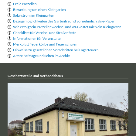
Freie Parzellen
Bewerbung um einen Kleingarten
Solarstrom im Kleingarten
Bezugsmöglichkeiten des Gartenfreund vornehmlich als e-Paper
Wie erfolgt ein Parzellenwechsel und was kostet mich ein Kleingarten
Checkliste für Vereins- und Straßenfeste
Informationen für Veranstalter
Merkblatt Feuerkörbe und Feuerschalen
Hinweise zu gesetzlichen Vorschriften bei Lagerfeuern
Ältere Beiträge und Seiten im Archiv
Geschäftsstelle und Verbandshaus