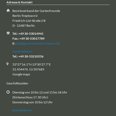
Adresse & Kontakt
Bezirksverband der Gartenfreunde
Berlin-Treptow e.V.
Friedrich-List-Straße 2 B
D - 12487 Berlin
Tel.: +49 30-53014941
Fax.: +49 30-53017789
E:
mail@gartenfreunde-treptow.de
Gartentelefon:
Tel.: +49 30-53210556
52°27'16.1"N 13°30'27.7"E
52.454474, 13.507685
Google maps
Geschäftszeiten
Dienstag von 10 bis 12 und 15 bis 18 Uhr
(Einlassschluss 17.30 Uhr)
Donnerstag von 10 bis 12 Uhr
Betriebsferien