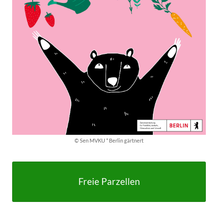
© Sen MVKU * Berlin gärtnert
Freie Parzellen