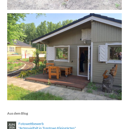
Aus dem Blog
Fotowettbewerb
JUN
"Artenvielfalt in Treptows Kleingärten"
2026