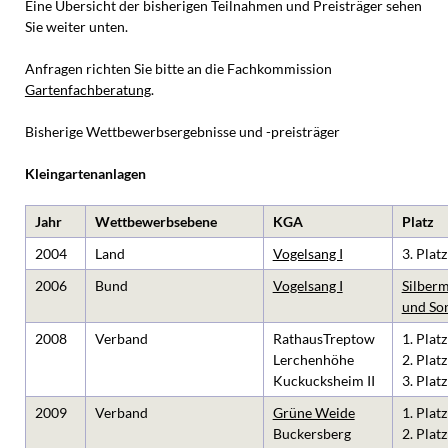
Eine Übersicht der bisherigen Teilnahmen und Preisträger sehen
Sie weiter unten.
Anfragen richten Sie bitte an die Fachkommission
Gartenfachberatung
.
Bisherige Wettbewerbsergebnisse und -preisträger
Kleingartenanlagen
Jahr
Wettbewerbsebene
KGA
Platz
2004
Land
Vogelsang I
3. Platz
2006
Bund
Vogelsang I
Silberm
und So
2008
Verband
RathausTreptow
1. Platz
Lerchenhöhe
2. Platz
Kuckucksheim II
3. Platz
2009
Verband
Grüne Weide
1. Platz
Buckersberg
2. Platz