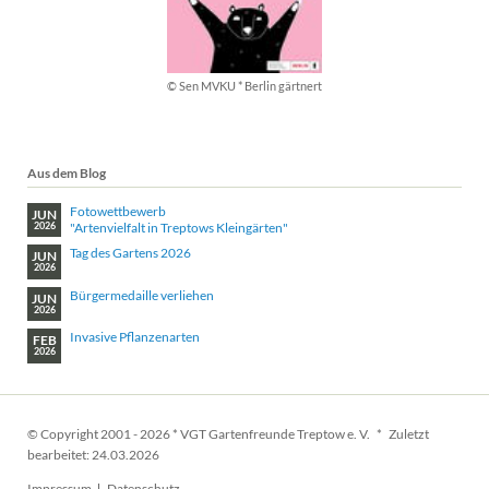
© Sen MVKU * Berlin gärtnert
Aus dem Blog
Fotowettbewerb
JUN
"Artenvielfalt in Treptows Kleingärten"
2026
Tag des Gartens 2026
JUN
2026
Bürgermedaille verliehen
JUN
2026
Invasive Pflanzenarten
FEB
2026
© Copyright 2001 - 2026 * VGT Gartenfreunde Treptow e. V. * Zuletzt
bearbeitet: 24.03.2026
Navigation
Impressum
Datenschutz