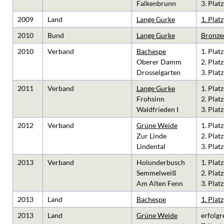
Falkenbrunn
3. Platz
2009
Land
Lange Gurke
1. Platz
2010
Bund
Lange Gurke
Bronze
2010
Verband
Bachespe
1. Platz
Oberer Damm
2. Platz
Drosselgarten
3. Platz
2011
Verband
Lange Gurke
1. Platz
Frohsinn
2. Platz
Waldfrieden I
3. Platz
2012
Verband
Grüne Weide
1. Platz
Zur Linde
2. Platz
Lindental
3. Platz
2013
Verband
Holunderbusch
1. Platz
Semmelweiß
2. Platz
Am Alten Fenn
3. Platz
2013
Land
Bachespe
1. Platz
2013
Land
Grüne Weide
erfolgr