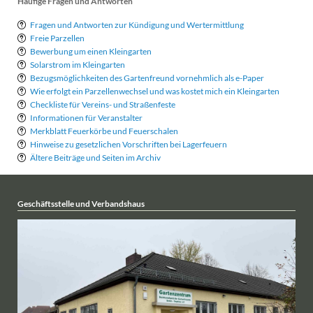
Häufige Fragen und Antworten
Fragen und Antworten zur Kündigung und Wertermittlung
Freie Parzellen
Bewerbung um einen Kleingarten
Solarstrom im Kleingarten
Bezugsmöglichkeiten des Gartenfreund vornehmlich als e-Paper
Wie erfolgt ein Parzellenwechsel und was kostet mich ein Kleingarten
Checkliste für Vereins- und Straßenfeste
Informationen für Veranstalter
Merkblatt Feuerkörbe und Feuerschalen
Hinweise zu gesetzlichen Vorschriften bei Lagerfeuern
Ältere Beiträge und Seiten im Archiv
Geschäftsstelle und Verbandshaus