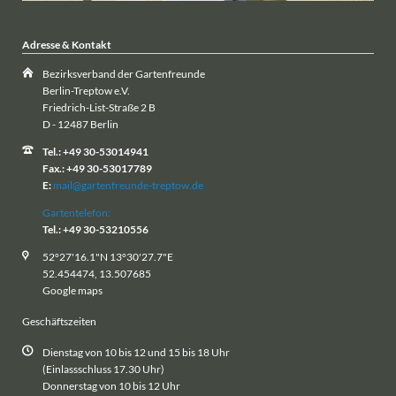
Adresse & Kontakt
Bezirksverband der Gartenfreunde
Berlin-Treptow e.V.
Friedrich-List-Straße 2 B
D - 12487 Berlin
Tel.: +49 30-53014941
Fax.: +49 30-53017789
E:
mail@gartenfreunde-treptow.de
Gartentelefon:
Tel.: +49 30-53210556
52°27'16.1"N 13°30'27.7"E
52.454474, 13.507685
Google maps
Geschäftszeiten
Dienstag von 10 bis 12 und 15 bis 18 Uhr
(Einlassschluss 17.30 Uhr)
Donnerstag von 10 bis 12 Uhr