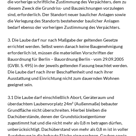
die vorherige schriftliche Zustimmung des Verpächters, dem zu
diesem Zweck die Grundriss- und Bauzeichnungen vorzulegen
sind, erforderlich. Der Standort neuer baulicher Anlagen sowie
die Verlegung des Standorts bestehender baulicher Anlagen
bedarf ebenso der vorherigen Zustimmung des Verpächters.
3. Die Laube darf nur nach Maßgabe der geltenden Gesetze
errichtet werden. Selbst wenn danach keine Baugenehmigung
erforderlich ist, müssen die materiellen Vorschriften der
Bauordnung für Berlin – Bauordnung Berlin - vom 29.09.2005
(GVBl. S. 495) in der jeweils geltenden Fassung beachtet werden.
Die Laube darf nach ihrer Beschaffenheit und nach ihrer
Ausstattung und Einrichtung nicht zum dauernden Wohnen
geeignet sein.
3.1 Die Laube darf einschließlich Abort, Geräteraum und
überdachtem Laubenvorplatz 24m² (Außenmaße) bebauter
Grundfläche nicht überschreiten. Hierbei bleiben die
Dachüberstände, denen der Grundstückseigentümer
zugestimmt hat und die nicht mehr als 0,8 m betragen dürfen,
unberücksichtigt. Dachüberstand von mehr als 0,8 m ist in voller
Ausdehnung in die bebaute Fläche einzurechnen. Gauben sowie