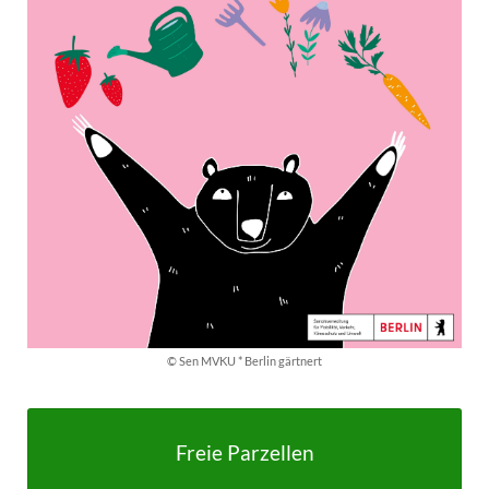
© Sen MVKU * Berlin gärtnert
Freie Parzellen