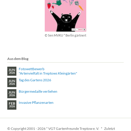
© Sen MVKU * Berlin gärtnert
Aus dem Blog
Fotowettbewerb
JUN
"Artenvielfalt in Treptows Kleingärten"
2026
Tag des Gartens 2026
JUN
2026
Bürgermedaille verliehen
JUN
2026
Invasive Pflanzenarten
FEB
2026
© Copyright 2001 - 2026 * VGT Gartenfreunde Treptow e. V. * Zuletzt