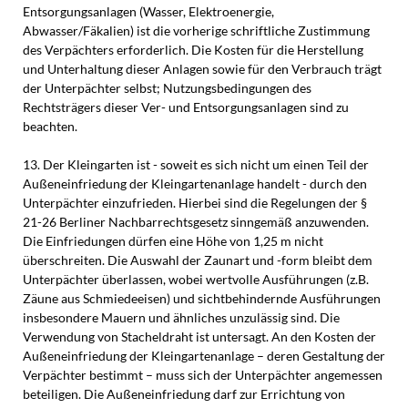
Entsorgungsanlagen (Wasser, Elektroenergie,
Abwasser/Fäkalien) ist die vorherige schriftliche Zustimmung
des Verpächters erforderlich. Die Kosten für die Herstellung
und Unterhaltung dieser Anlagen sowie für den Verbrauch trägt
der Unterpächter selbst; Nutzungsbedingungen des
Rechtsträgers dieser Ver- und Entsorgungsanlagen sind zu
beachten.
13. Der Kleingarten ist - soweit es sich nicht um einen Teil der
Außeneinfriedung der Kleingartenanlage handelt - durch den
Unterpächter einzufrieden. Hierbei sind die Regelungen der §
21-26 Berliner Nachbarrechtsgesetz sinngemäß anzuwenden.
Die Einfriedungen dürfen eine Höhe von 1,25 m nicht
überschreiten. Die Auswahl der Zaunart und -form bleibt dem
Unterpächter überlassen, wobei wertvolle Ausführungen (z.B.
Zäune aus Schmiedeeisen) und sichtbehindernde Ausführungen
insbesondere Mauern und ähnliches unzulässig sind. Die
Verwendung von Stacheldraht ist untersagt. An den Kosten der
Außeneinfriedung der Kleingartenanlage – deren Gestaltung der
Verpächter bestimmt – muss sich der Unterpächter angemessen
beteiligen. Die Außeneinfriedung darf zur Errichtung von