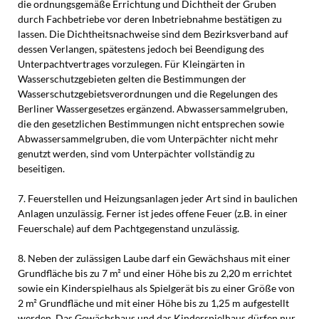
die ordnungsgemäße Errichtung und Dichtheit der Gruben
durch Fachbetriebe vor deren Inbetriebnahme bestätigen zu
lassen. Die Dichtheitsnachweise sind dem Bezirksverband auf
dessen Verlangen, spätestens jedoch bei Beendigung des
Unterpachtvertrages vorzulegen. Für Kleingärten in
Wasserschutzgebieten gelten die Bestimmungen der
Wasserschutzgebietsverordnungen und die Regelungen des
Berliner Wassergesetzes ergänzend. Abwassersammelgruben,
die den gesetzlichen Bestimmungen nicht entsprechen sowie
Abwassersammelgruben, die vom Unterpächter nicht mehr
genutzt werden, sind vom Unterpächter vollständig zu
beseitigen.
7. Feuerstellen und Heizungsanlagen jeder Art sind in baulichen
Anlagen unzulässig. Ferner ist jedes offene Feuer (z.B. in einer
Feuerschale) auf dem Pachtgegenstand unzulässig.
8. Neben der zulässigen Laube darf ein Gewächshaus mit einer
Grundfläche bis zu 7 m² und einer Höhe bis zu 2,20 m errichtet
sowie ein Kinderspielhaus als Spielgerät bis zu einer Größe von
2 m² Grundfläche und mit einer Höhe bis zu 1,25 m aufgestellt
werden. Das Gewächshaus und das Kinderspielhaus dürfen nur