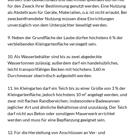
für den Zweck ihrer Bestimmung genutzt werden. Eine Nutzung
als Abstellraum für Geräte, Materialien, o.ä. ist nicht erlaubt. Bei
zweckentfremdeter Nutzung müssen diese Einrichtungen
unverzüglich von dem Unterpächter beseitigt werden.
9. Neben der Grundfläche der Laube dürfen höchstens 6 % der
verbleibenden Kleingartenfläche versiegelt sein.
10. Als Wasserbehälter sind bis zu zwei abgedeckte
Wassertonnen zulässig; außerdem darf ein handelsübliches,
leicht transportfähiges Becken mit höchstens 3,60 m
Durchmesser oberirdisch aufgestellt werden.
11. Im Kleingarten darf ein Teich bis zu einer Größe von 3 % der
Kleingartenfläche, jedoch höchstens 10 m² angelegt werden, und
zwar mit flachen Randbereichen; insbesondere Badewannen
jeglicher Art und ähnliche Behältnisse sind unzulässig. Der Teich
darf nicht aus Beton oder sonstigem Mauerwerk errichtet
werden und muss für eine Bepflanzung geeignet sein.
12. Für die Herstellung von Anschlüssen an Ver- und