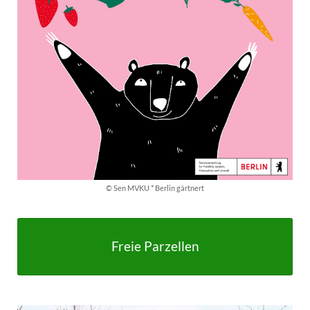
© Sen MVKU * Berlin gärtnert
Freie Parzellen