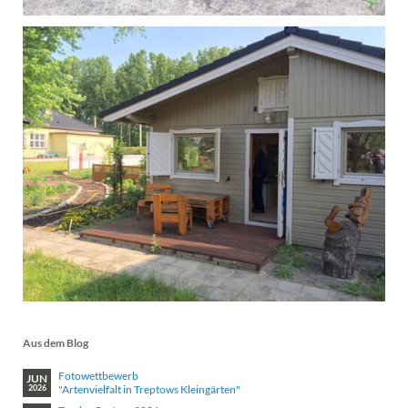
Aus dem Blog
Fotowettbewerb
JUN
"Artenvielfalt in Treptows Kleingärten"
2026