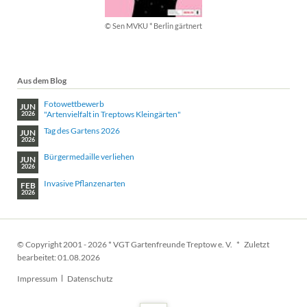
© Sen MVKU * Berlin gärtnert
Aus dem Blog
Fotowettbewerb
JUN
"Artenvielfalt in Treptows Kleingärten"
2026
Tag des Gartens 2026
JUN
2026
Bürgermedaille verliehen
JUN
2026
Invasive Pflanzenarten
FEB
2026
© Copyright 2001 - 2026 * VGT Gartenfreunde Treptow e. V. * Zuletzt
bearbeitet: 01.08.2026
Navigation
Impressum
Datenschutz
überspringen