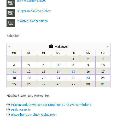
Tag des Gartens 2026
JUN
2026
Bürgermedaille verliehen
JUN
2026
Invasive Pflanzenarten
FEB
2026
Kalender
<
Mai 2026
>
MO
DI
MI
DO
FR
SA
SO
1
2
3
4
5
6
7
8
9
10
11
12
13
14
15
16
17
18
19
20
21
22
23
24
25
26
27
28
29
30
31
Häufige Fragen und Antworten
Fragen und Antworten zur Kündigung und Wertermittlung
Freie Parzellen
Bewerbung um einen Kleingarten