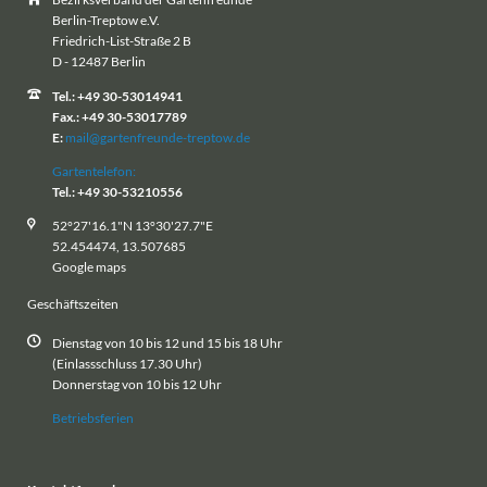
Berlin-Treptow e.V.
Friedrich-List-Straße 2 B
D - 12487 Berlin
Tel.: +49 30-53014941
Fax.: +49 30-53017789
E:
mail@gartenfreunde-treptow.de
Gartentelefon:
Tel.: +49 30-53210556
52°27'16.1"N 13°30'27.7"E
52.454474, 13.507685
Google maps
Geschäftszeiten
Dienstag von 10 bis 12 und 15 bis 18 Uhr
(Einlassschluss 17.30 Uhr)
Donnerstag von 10 bis 12 Uhr
Betriebsferien