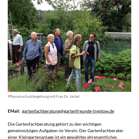
Pflanzenschutzbegehung mit Frau Dr. Jäckel
EMail:
gartenfachberatung@gartenfreunde-treptow.de
Die Gartenfachberatung gehört zu den wichtigen
gemeinnützigen Aufgaben im Verein. Der Gartenfachberater
einer Kleingartenanlage ist ein gewähltes ehrenamtliches