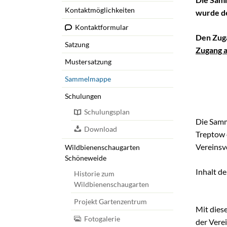
Schulungen
Kontaktmöglichkeiten
wurde de
Wildbienens
Kontaktformular
Wettbewerb
Den Zuga
Satzung
Zugang 
Veranstaltu
Mustersatzung
Infomaterial
Sammelmappe
Verbandschr
Schulungen
Kleingartent
Schulungsplan
Grüne Dreiec
Die Sam
Download
IEK Plänter
Treptow e
Vereinsv
Wildbienenschaugarten
Tram M 41
Schöneweide
Inhalt d
Historie zum
Wildbienenschaugarten
Projekt Gartenzentrum
Mit dies
Fotogalerie
der Verei