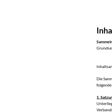
Inh
Sammel
Grundsa
Inhaltsa
Die Samm
folgend
1. Satzu
Unterlie
Verbands