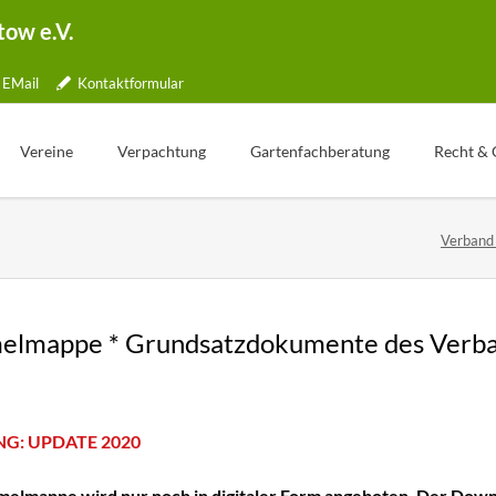
tow e.V.
EMail
Kontaktformular
Vereine
Verpachtung
Gartenfachberatung
Recht & 
Übersicht
Gartentelefon
Was ist Gartenfachberatung?
Verband
lle
Jubiläen
Bewerbung
Aktionstage
tner
Kleingartenpark
Weg zum Pachtvertrag
Fachberater Blog
ichkeiten
Kündigung
Aus den Vereinen
lmappe * Grundsatzdokumente des Verb
ormular
Wertermittlung
Gartenbilder
Freie Parzellen
Gartentipp
ng
G: UPDATE 2020
elmappe wird nur noch in digitaler Form angeboten. Der Down