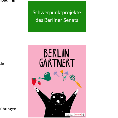
FAQ
FAQ-Liste
Schwerpunktprojekte
Newsletter
des Berliner Senats
Argumentationen
Archiv
Sitemap
Links
Suche
de
emühungen