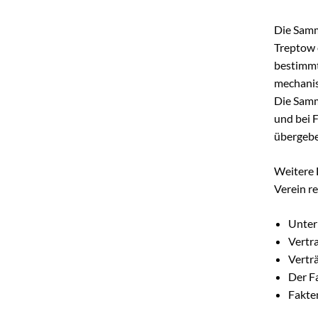
Die Sam
Treptow e
bestimmt
mechanisc
Die Samm
und bei 
übergebe
Weitere 
Verein re
Unter
Vertr
Verträ
Der F
Fakte