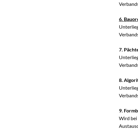
Verbands
6. Bauo
Unterlie
Verbands
7. Päch
Unterlie
Verbands
8. Algor
Unterlie
Verbands
9. Formb
Wird bei
Austausc