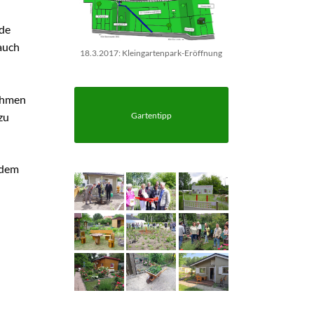
de
rauch
18.3.2017: Kleingartenpark-Eröffnung
nahmen
Gartentipp
zu
 dem