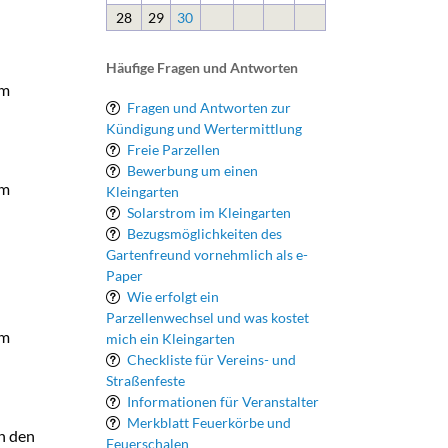
28
29
30
Häufige Fragen und Antworten
um
Fragen und Antworten zur
Kündigung und Wertermittlung
Freie Parzellen
Bewerbung um einen
um
Kleingarten
Solarstrom im Kleingarten
Bezugsmöglichkeiten des
Gartenfreund vornehmlich als e-
Paper
Wie erfolgt ein
Parzellenwechsel und was kostet
um
mich ein Kleingarten
Checkliste für Vereins- und
Straßenfeste
Informationen für Veranstalter
Merkblatt Feuerkörbe und
h den
Feuerschalen