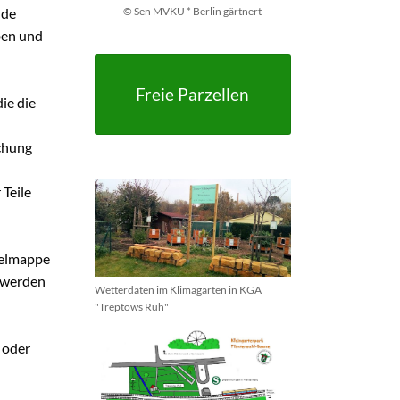
nde
© Sen MVKU * Berlin gärtnert
ben und
Freie Parzellen
ie die
chung
Teile
melmappe
t werden
Wetterdaten im Klimagarten in KGA
"Treptows Ruh"
 oder