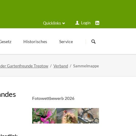
Login
Quicklinks
Navigation
Navigation
überspringen
überspringen
Gesetz
Historisches
Service
Kleingartengeschichte
Login
 der Gartenfreunde Treptow
Verband
Sammelmappe
Texte zur Geschichte
Formulare und Anträge
Veröffentlichungen
Schulungsplan
Historische Geräte
Solarstrom
andes
Fotowettbewerb 2026
Gartenfreund online
Kalender
VGT Blog
loadlink