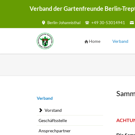
Verband der Gartenfreunde Berlin-Trep
Berlin-Johannisthal
+49 30-53014941
HEN
Home
Verband
Vorstand
Geschäftsste
Ansprechpar
Kontaktmögl
Samme
Kontaktf
Navigation
Verband
überspringen
Satzung
Vorstand
Mustersatzu
ACHTUN
Geschäftsstelle
Ansprechpartner
Die Samm