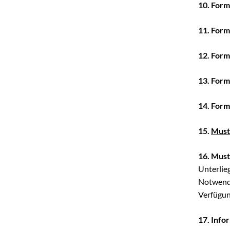
10. Form
11. Form
12. Form
13. Form
14. For
15.
Must
16. Mus
Unterlie
Notwendi
Verfügung
17. Info