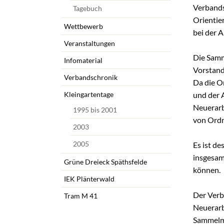
Verbandsg
Tagebuch
Orientie
Wettbewerb
bei der 
Veranstaltungen
Die Samm
Infomaterial
Vorstand
Verbandschronik
Da die O
und der 
Kleingartentage
Neuerarb
1995 bis 2001
von Ordn
2003
2005
Es ist d
insgesam
Grüne Dreieck Späthsfelde
können.
IEK Plänterwald
Der Verb
Tram M 41
Neuerarb
Sammelma