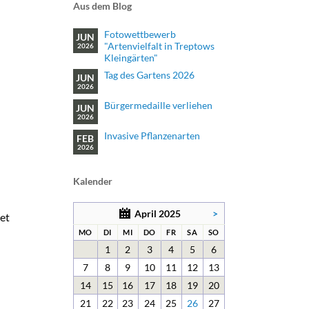
Aus dem Blog
Fotowettbewerb
JUN
"Artenvielfalt in Treptows
2026
Kleingärten"
Tag des Gartens 2026
JUN
2026
Bürgermedaille verliehen
JUN
2026
Invasive Pflanzenarten
FEB
2026
Kalender
April 2025
>
et
NTAG
ENSTAG
TTWOCH
NNERSTAG
EITAG
MSTAG
NNTAG
MO
DI
MI
DO
FR
SA
SO
1
2
3
4
5
6
7
8
9
10
11
12
13
14
15
16
17
18
19
20
21
22
23
24
25
26
27