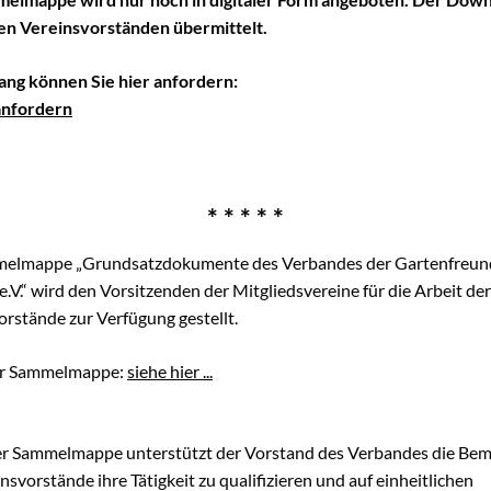
n Vereinsvorständen übermittelt.
chaugarten Schöneweide
ng können Sie hier anfordern:
anfordern
ngen
onik
* * * * *
age
k Späthsfelde
melmappe „Grundsatzdokumente des Verbandes der Gartenfreun
wald
.V.“ wird den Vorsitzenden der Mitgliedsvereine für die Arbeit der
orstände zur Verfügung gestellt.
er Sammelmappe:
siehe hier ...
er Sammelmappe unterstützt der Vorstand des Verbandes die B
nsvorstände ihre Tätigkeit zu qualifizieren und auf einheitlichen