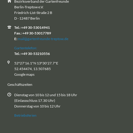
Bezirksverband der Gartenfreunde
Berlin-Treptow e.V.
Friedrich-List-Straße 2 B
D - 12487 Berlin
Tel.: +49 30-53014941
Fax.: +49 30-53017789
E:
mail@gartenfreunde-treptow.de
Gartentelefon:
Tel.: +49 30-53210556
52°27'16.1"N 13°30'27.7"E
52.454474, 13.507685
Google maps
Geschäftszeiten
Dienstag von 10 bis 12 und 15 bis 18 Uhr
(Einlassschluss 17.30 Uhr)
Donnerstag von 10 bis 12 Uhr
Betriebsferien