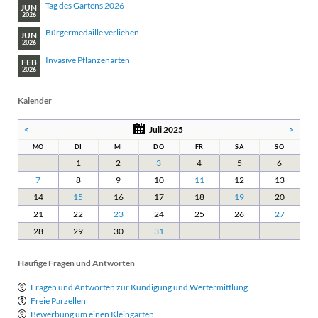
Tag des Gartens 2026
JUN
2026
Bürgermedaille verliehen
JUN
2026
Invasive Pflanzenarten
FEB
2026
Kalender
<
Juli 2025
>
MO
DI
MI
DO
FR
SA
SO
1
2
3
4
5
6
7
8
9
10
11
12
13
14
15
16
17
18
19
20
21
22
23
24
25
26
27
28
29
30
31
Häufige Fragen und Antworten
Fragen und Antworten zur Kündigung und Wertermittlung
Freie Parzellen
Bewerbung um einen Kleingarten