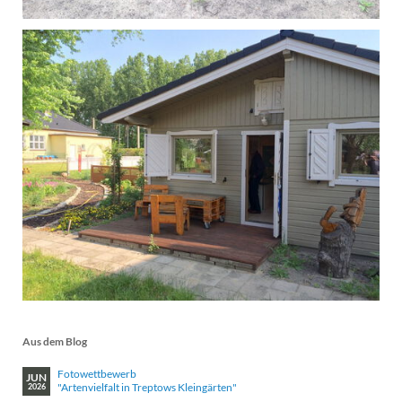
Aus dem Blog
Fotowettbewerb
JUN
"Artenvielfalt in Treptows Kleingärten"
2026