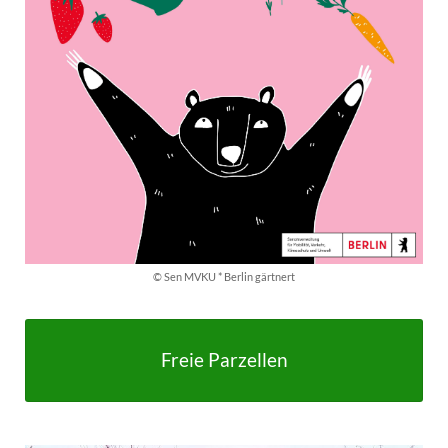
© Sen MVKU * Berlin gärtnert
Freie Parzellen