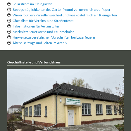
Solarstrom im Kleingarten
Bezugsmöglichkeiten des Gartenfreund vornehmlich als e-Paper
Wie erfolgt ein Parzellenwechsel und was kostet mich ein Kleingarten
Checkliste für Vereins- und Straßenfeste
Informationen für Veranstalter
Merkblatt Feuerkörbe und Feuerschalen
Hinweise zu gesetzlichen Vorschriften bei Lagerfeuern
Ältere Beiträge und Seiten im Archiv
Geschäftsstelle und Verbandshaus