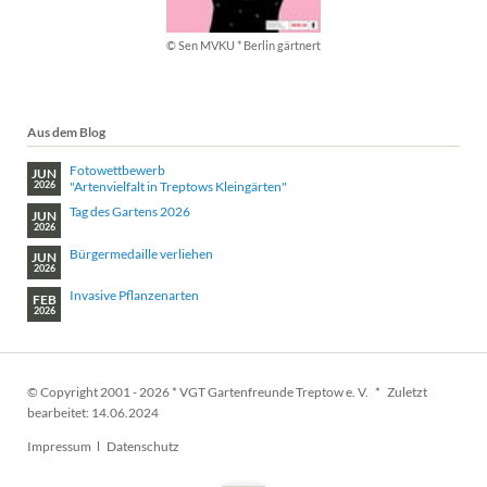
© Sen MVKU * Berlin gärtnert
Aus dem Blog
Fotowettbewerb
JUN
"Artenvielfalt in Treptows Kleingärten"
2026
Tag des Gartens 2026
JUN
2026
Bürgermedaille verliehen
JUN
2026
Invasive Pflanzenarten
FEB
2026
© Copyright 2001 - 2026 * VGT Gartenfreunde Treptow e. V. * Zuletzt
bearbeitet: 14.06.2024
Navigation
Impressum
Datenschutz
überspringen