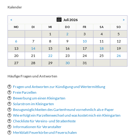
Kalender
<
Juli 2026
>
MO
DI
MI
DO
FR
SA
SO
1
2
3
4
5
6
7
8
9
10
11
12
13
14
15
16
17
18
19
20
21
22
23
24
25
26
27
28
29
30
31
Häufige Fragen und Antworten
Fragen und Antworten zur Kündigung und Wertermittlung
Freie Parzellen
Bewerbung um einen Kleingarten
Solarstrom im Kleingarten
Bezugsmöglichkeiten des Gartenfreund vornehmlich als e-Paper
Wie erfolgt ein Parzellenwechsel und was kostet mich ein Kleingarten
Checkliste für Vereins- und Straßenfeste
Informationen für Veranstalter
Merkblatt Feuerkörbe und Feuerschalen