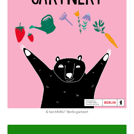
© Sen MVKU * Berlin gärtnert