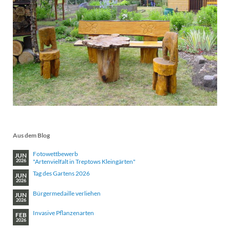
Aus dem Blog
Fotowettbewerb
JUN
"Artenvielfalt in Treptows Kleingärten"
2026
Tag des Gartens 2026
JUN
2026
Bürgermedaille verliehen
JUN
2026
Invasive Pflanzenarten
FEB
2026