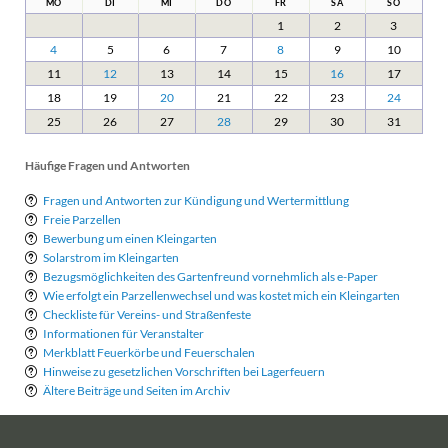
Aus dem Blog
Fotowettbewerb
JUN
"Artenvielfalt in Treptows Kleingärten"
2026
Tag des Gartens 2026
JUN
2026
Bürgermedaille verliehen
JUN
2026
Invasive Pflanzenarten
FEB
2026
Kalender
<
August 2025
>
MO
DI
MI
DO
FR
SA
SO
1
2
3
4
5
6
7
8
9
10
11
12
13
14
15
16
17
18
19
20
21
22
23
24
25
26
27
28
29
30
31