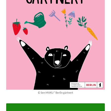
© Sen MVKU * Berlin gärtnert