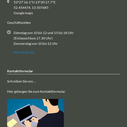
Adresse & Kontakt
Bezirksverband der Gartenfreunde
Berlin-Treptow e.V.
Friedrich-List-Straße 2 B
D - 12487 Berlin
Tel.: +49 30-53014941
Fax.: +49 30-53017789
E:
mail@gartenfreunde-treptow.de
Gartentelefon:
Tel.: +49 30-53210556
52°27'16.1"N 13°30'27.7"E
52.454474, 13.507685
Google maps
Geschäftszeiten
Dienstag von 10 bis 12 und 15 bis 18 Uhr
(Einlassschluss 17.30 Uhr)