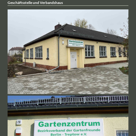
Häufige Fragen und Antworten
Fragen und Antworten zur Kündigung und Wertermittlung
Freie Parzellen
Bewerbung um einen Kleingarten
Solarstrom im Kleingarten
Bezugsmöglichkeiten des Gartenfreund vornehmlich als e-Paper
Wie erfolgt ein Parzellenwechsel und was kostet mich ein Kleingarten
Checkliste für Vereins- und Straßenfeste
Informationen für Veranstalter
Merkblatt Feuerkörbe und Feuerschalen
Hinweise zu gesetzlichen Vorschriften bei Lagerfeuern
Ältere Beiträge und Seiten im Archiv
Geschäftsstelle und Verbandshaus