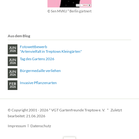
© Sen MVKU * Berlin gärtnert
Aus dem Blog
Fotowettbewerb
JUN
"Artenvielfalt in Treptows Kleingärten"
2026
Tag des Gartens 2026
JUN
2026
Bürgermedaille verliehen
JUN
2026
Invasive Pflanzenarten
FEB
2026
© Copyright 2001 - 2026 * VGT Gartenfreunde Treptow e. V. * Zuletzt
bearbeitet: 21.06.2026
Navigation
Impressum
Datenschutz
überspringen