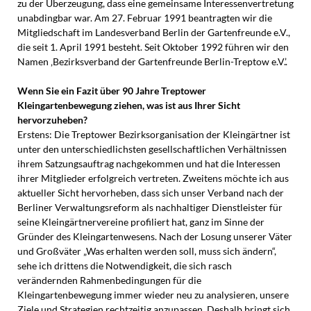
zu der Überzeugung, dass eine gemeinsame Interessenvertretung
unabdingbar war. Am 27. Februar 1991 beantragten wir die
Mitgliedschaft im Landesverband Berlin der Gartenfreunde e.V.,
die seit 1. April 1991 besteht. Seit Oktober 1992 führen wir den
Namen ‚Bezirksverband der Gartenfreunde Berlin-Treptow e.V.’.
Wenn Sie ein Fazit über 90 Jahre Treptower
Kleingartenbewegung ziehen, was ist aus Ihrer Sicht
hervorzuheben?
Erstens: Die Treptower Bezirksorganisation der Kleingärtner ist
unter den unterschiedlichsten gesellschaftlichen Verhältnissen
ihrem Satzungsauftrag nachgekommen und hat die Interessen
ihrer Mitglieder erfolgreich vertreten. Zweitens möchte ich aus
aktueller Sicht hervorheben, dass sich unser Verband nach der
Berliner Verwaltungsreform als nachhaltiger Dienstleister für
seine Kleingärtnervereine profiliert hat, ganz im Sinne der
Gründer des Kleingartenwesens. Nach der Losung unserer Väter
und Großväter „Was erhalten werden soll, muss sich ändern“,
sehe ich drittens die Notwendigkeit, die sich rasch
verändernden Rahmenbedingungen für die
Kleingartenbewegung immer wieder neu zu analysieren, unsere
Ziele und Strategien rechtzeitig anzupassen. Deshalb bringt sich