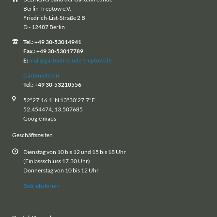
Berlin-Treptow e.V.
Friedrich-List-Straße 2 B
D - 12487 Berlin
Tel.: +49 30-53014941
Fax.: +49 30-53017789
E:
mail@gartenfreunde-treptow.de
Gartentelefon:
Tel.: +49 30-53210556
52°27'16.1"N 13°30'27.7"E
52.454474, 13.507685
Google maps
Geschäftszeiten
Dienstag von 10 bis 12 und 15 bis 18 Uhr
(Einlassschluss 17.30 Uhr)
Donnerstag von 10 bis 12 Uhr
Betriebsferien