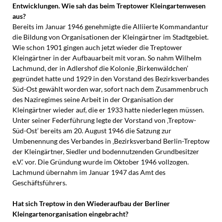
Entwicklungen. Wie sah das beim Treptower Kleingartenwesen
aus?
Bereits im Januar 1946 genehmigte die Alliierte Kommandantur
die Bildung von Organisationen der Kleingärtner im Stadtgebiet.
Wie schon 1901 gingen auch jetzt wieder die Treptower
Kleingärtner in der Aufbauarbeit mit voran. So nahm Wilhelm
Lachmund, der in Adlershof die Kolonie ‚Birkenwäldchen’
gegründet hatte und 1929 in den Vorstand des Bezirksverbandes
Süd-Ost gewählt worden war, sofort nach dem Zusammenbruch
des Naziregimes seine Arbeit in der Organisation der
Kleingärtner wieder auf, die er 1933 hatte niederlegen müssen.
Unter seiner Federführung legte der Vorstand von ‚Treptow-
Süd-Ost’ bereits am 20. August 1946 die Satzung zur
Umbenennung des Verbandes in ‚Bezirksverband Berlin-Treptow
der Kleingärtner, Siedler und bodennutzenden Grundbesitzer
e.V.’ vor. Die Gründung wurde im Oktober 1946 vollzogen.
Lachmund übernahm im Januar 1947 das Amt des
Geschäftsführers.
Hat sich Treptow in den Wiederaufbau der Berliner
Kleingartenorganisation eingebracht?