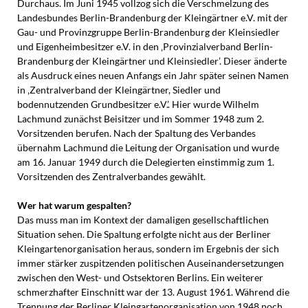
Durchaus. Im Juni 1945 vollzog sich die Verschmelzung des
Landesbundes Berlin-Brandenburg der Kleingärtner e.V. mit der
Gau- und Provinzgruppe Berlin-Brandenburg der Kleinsiedler
und Eigenheimbesitzer e.V. in den ‚Provinzialverband Berlin-
Brandenburg der Kleingärtner und Kleinsiedler’. Dieser änderte
als Ausdruck eines neuen Anfangs ein Jahr später seinen Namen
in ‚Zentralverband der Kleingärtner, Siedler und
bodennutzenden Grundbesitzer e.V.’. Hier wurde Wilhelm
Lachmund zunächst Beisitzer und im Sommer 1948 zum 2.
Vorsitzenden berufen. Nach der Spaltung des Verbandes
übernahm Lachmund die Leitung der Organisation und wurde
am 16. Januar 1949 durch die Delegierten einstimmig zum 1.
Vorsitzenden des Zentralverbandes gewählt.
Wer hat warum gespalten?
Das muss man im Kontext der damaligen gesellschaftlichen
Situation sehen. Die Spaltung erfolgte nicht aus der Berliner
Kleingartenorganisation heraus, sondern im Ergebnis der sich
immer stärker zuspitzenden politischen Auseinandersetzungen
zwischen den West- und Ostsektoren Berlins. Ein weiterer
schmerzhafter Einschnitt war der 13. August 1961. Während die
Trennung der Berliner Kleingartenorganisation von 1948 noch