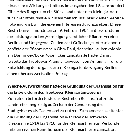
hinaus ihre Wirkung entfaltete. Im ausgehenden 19. Jahrhundert
führte das Ringen um ein Stück Land unter den Kleingärtnern
zur Erkenntnis, dass ein Zusammenschluss ihrer kleinen Vereine
notwendig ist, um die eigenen Interessen durchzusetzen. Diese
Bestrebungen mündeten am 9. Februar 1901 in die Gründung
der leistungsstarken ‚Vereinigung sämtlicher Pflanzervereine
Berlins und Umgegend’. Zu den acht Gründungsunterzeichnern
gehörte der Pflanzerverein Ohm Paul, der seine Laubenkolonie
am Dammweg/Ecke Köpenicker Landstraße hatte. Damit
leistete das Treptower Kleingartenwesen von Anfang an für die
Entwicklung der organisierten Kleingartenbewegung Berlins
einen überaus wertvollen Beitrag.
Welche Auswirkungen hatte die Gründung der Organisation für
die Entwicklung des Treptower Kleingartenwesens?
Zum einen beförderte sie das Bestreben Berlins, frühzeitig
Ländereien langfristig außerhalb der Gemarkung des
Stadtgebietes als Gartenland zu nutzen. Zum anderen zahlte sich
die Gründung der Organisation während der schweren
Kriegsjahre 1914 bis 1918 für die Kleingärtner aus. Verbunden
mit den eigenen Bemühungen der Kleingärtnerorganisation,