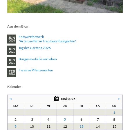
Aus dem Blog
Fotowettbewerb
JUN
"Artenvielfalt in Treptows Kleingärten"
2026
Tag des Gartens 2026
JUN
2026
Bürgermedaille verliehen
JUN
2026
Invasive Pflanzenarten
FEB
2026
Kalender
<
Juni 2025
>
MO
DI
MI
DO
FR
SA
SO
1
2
3
4
5
6
7
8
9
10
11
12
13
14
15