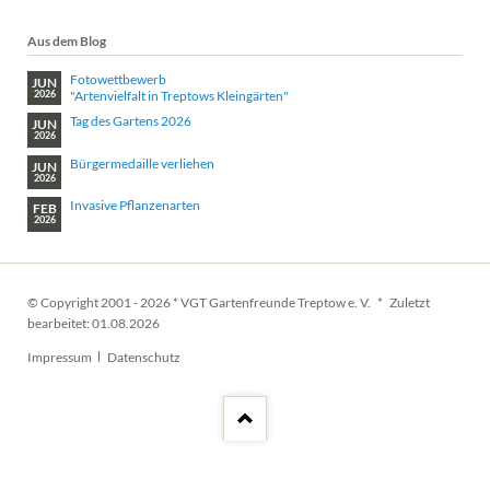
Aus dem Blog
Fotowettbewerb
JUN
"Artenvielfalt in Treptows Kleingärten"
2026
Tag des Gartens 2026
JUN
2026
Bürgermedaille verliehen
JUN
2026
Invasive Pflanzenarten
FEB
2026
© Copyright 2001 - 2026 * VGT Gartenfreunde Treptow e. V. * Zuletzt
bearbeitet: 01.08.2026
Navigation
Impressum
Datenschutz
überspringen