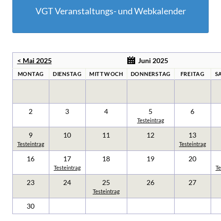
VGT Veranstaltungs- und Webkalender
< Mai 2025
Juni 2025
MONTAG
DIENSTAG
MITTWOCH
DONNERSTAG
FREITAG
S
2
3
4
5
6
Testeintrag
9
10
11
12
13
Testeintrag
Testeintrag
16
17
18
19
20
Testeintrag
Te
23
24
25
26
27
Testeintrag
30