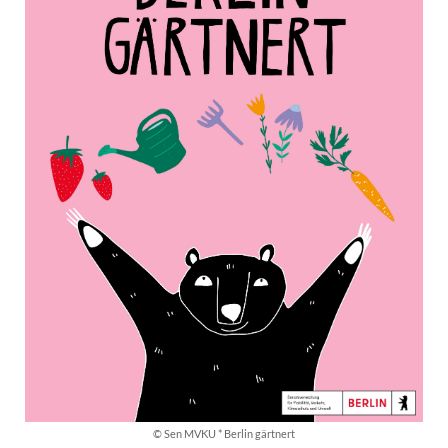
© Sen MVKU * Berlin gärtnert