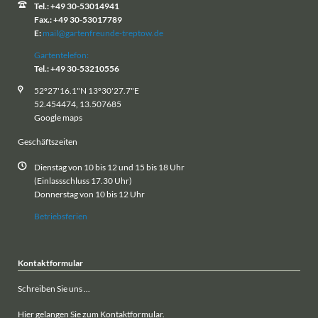
Tel.: +49 30-53014941
Fax.: +49 30-53017789
E:
mail@gartenfreunde-treptow.de
Gartentelefon:
Tel.: +49 30-53210556
52°27'16.1"N 13°30'27.7"E
52.454474, 13.507685
Google maps
Geschäftszeiten
Dienstag von 10 bis 12 und 15 bis 18 Uhr
(Einlassschluss 17.30 Uhr)
Donnerstag von 10 bis 12 Uhr
Betriebsferien
Kontaktformular
Schreiben Sie uns ...
Hier gelangen Sie zum Kontaktformular.