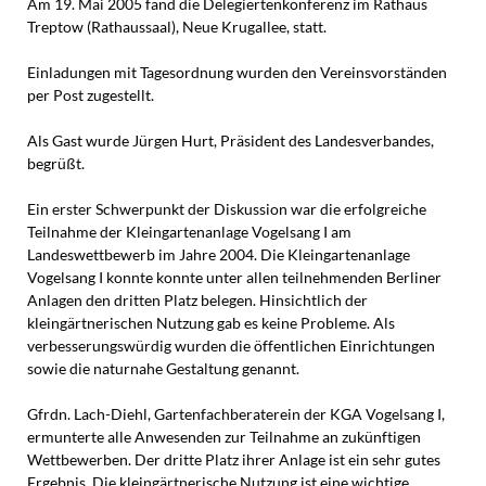
Am 19. Mai 2005 fand die Delegiertenkonferenz im Rathaus
Treptow (Rathaussaal), Neue Krugallee, statt.
Einladungen mit Tagesordnung wurden den Vereinsvorständen
per Post zugestellt.
Als Gast wurde Jürgen Hurt, Präsident des Landesverbandes,
begrüßt.
Ein erster Schwerpunkt der Diskussion war die erfolgreiche
Teilnahme der Kleingartenanlage Vogelsang I am
Landeswettbewerb im Jahre 2004. Die Kleingartenanlage
Vogelsang I konnte konnte unter allen teilnehmenden Berliner
Anlagen den dritten Platz belegen. Hinsichtlich der
kleingärtnerischen Nutzung gab es keine Probleme. Als
verbesserungswürdig wurden die öffentlichen Einrichtungen
sowie die naturnahe Gestaltung genannt.
Gfrdn. Lach-Diehl, Gartenfachberaterein der KGA Vogelsang I,
ermunterte alle Anwesenden zur Teilnahme an zukünftigen
Wettbewerben. Der dritte Platz ihrer Anlage ist ein sehr gutes
Ergebnis. Die kleingärtnerische Nutzung ist eine wichtige