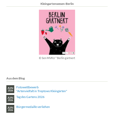
Kleingartenwesen-Berlin
© Sen MVKU * Berlin gärtnert
Aus dem Blog
Fotowettbewerb
JUN
"Artenvielfalt in Treptows Kleingärten"
2026
Tag des Gartens 2026
JUN
2026
Bürgermedaille verliehen
JUN
2026