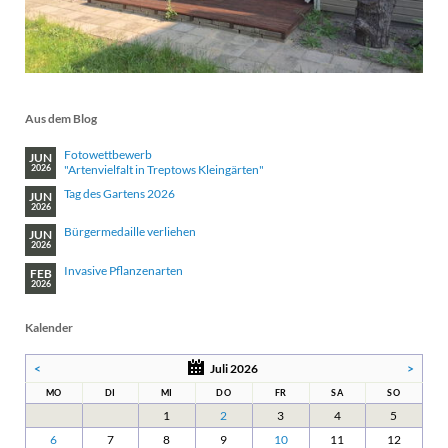
Aus dem Blog
Fotowettbewerb
JUN
"Artenvielfalt in Treptows Kleingärten"
2026
Tag des Gartens 2026
JUN
2026
Bürgermedaille verliehen
JUN
2026
Invasive Pflanzenarten
FEB
2026
Kalender
<
Juli 2026
>
MO
DI
MI
DO
FR
SA
SO
1
2
3
4
5
6
7
8
9
10
11
12