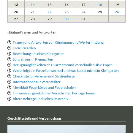
13
14
15
16
17
18
19
20
21
22
23
24
25
26
27
28
29
30
31
Häufige Fragen und Antworten
Fragen und Antworten zur Kündigung und Wertermittlung
Freie Parzellen
Bewerbung um einen Kleingarten
Solarstrom im Kleingarten
Bezugsmöglichkeiten des Gartenfreund vornehmlich als e-Paper
Wie erfolgt ein Parzellenwechsel und was kostet mich ein Kleingarten
Checkliste für Vereins- und Straßenfeste
Informationen für Veranstalter
Merkblatt Feuerkörbe und Feuerschalen
Hinweise zu gesetzlichen Vorschriften bei Lagerfeuern
Ältere Beiträge und Seiten im Archiv
Geschäftsstelle und Verbandshaus