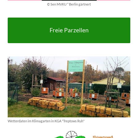
© Sen MVKU * Berlin gärtnert
Freie Parzellen
Wetterdaten im Klimagarten in KGA "Treptows Ruh"