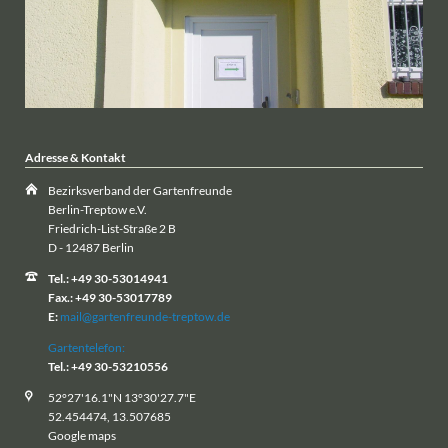
Adresse & Kontakt
Bezirksverband der Gartenfreunde
Berlin-Treptow e.V.
Friedrich-List-Straße 2 B
D - 12487 Berlin
Tel.: +49 30-53014941
Fax.: +49 30-53017789
E:
mail@gartenfreunde-treptow.de
Gartentelefon:
Tel.: +49 30-53210556
52°27'16.1"N 13°30'27.7"E
52.454474, 13.507685
Google maps