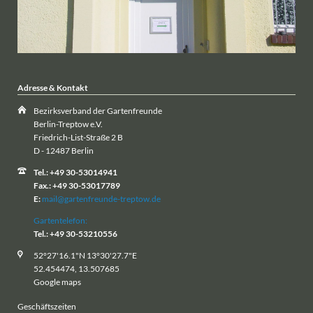
Adresse & Kontakt
Bezirksverband der Gartenfreunde
Berlin-Treptow e.V.
Friedrich-List-Straße 2 B
D - 12487 Berlin
Tel.: +49 30-53014941
Fax.: +49 30-53017789
E:
mail@gartenfreunde-treptow.de
Gartentelefon:
Tel.: +49 30-53210556
52°27'16.1"N 13°30'27.7"E
52.454474, 13.507685
Google maps
Geschäftszeiten