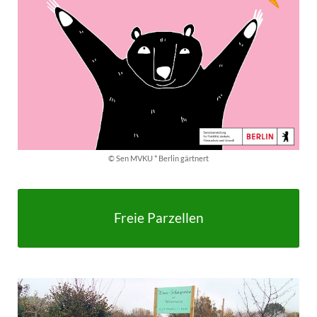
© Sen MVKU * Berlin gärtnert
Freie Parzellen