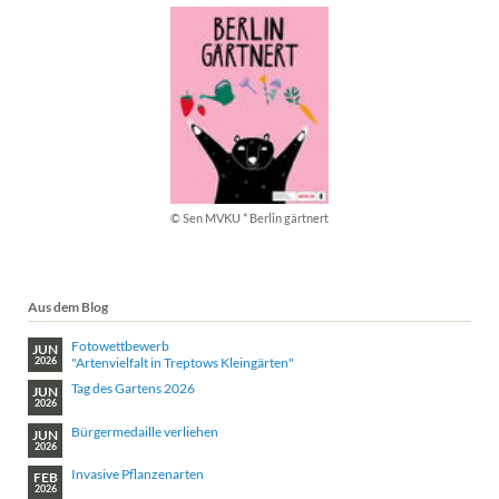
© Sen MVKU * Berlin gärtnert
Aus dem Blog
Fotowettbewerb
JUN
"Artenvielfalt in Treptows Kleingärten"
2026
Tag des Gartens 2026
JUN
2026
Bürgermedaille verliehen
JUN
2026
Invasive Pflanzenarten
FEB
2026