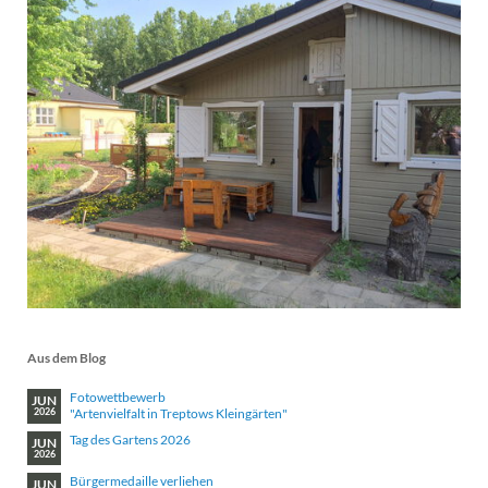
Aus dem Blog
Fotowettbewerb
JUN
"Artenvielfalt in Treptows Kleingärten"
2026
Tag des Gartens 2026
JUN
2026
Bürgermedaille verliehen
JUN