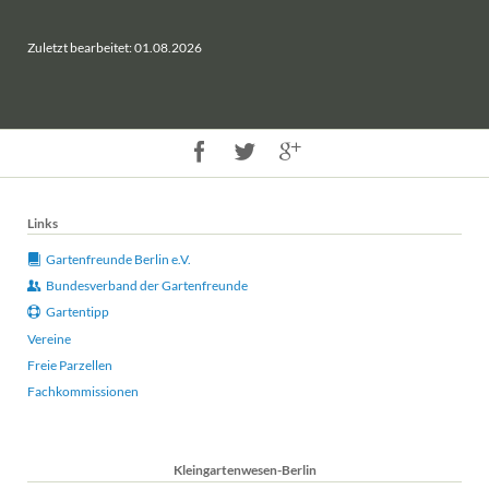
Zuletzt bearbeitet: 01.08.2026
Links
Gartenfreunde Berlin e.V.
Bundesverband der Gartenfreunde
Gartentipp
Vereine
Freie Parzellen
Fachkommissionen
Kleingartenwesen-Berlin