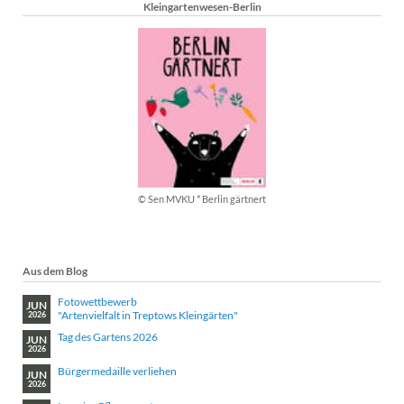
Kleingartenwesen-Berlin
© Sen MVKU * Berlin gärtnert
Aus dem Blog
Fotowettbewerb
JUN
"Artenvielfalt in Treptows Kleingärten"
2026
Tag des Gartens 2026
JUN
2026
Bürgermedaille verliehen
JUN
2026