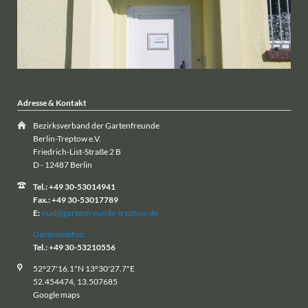
Adresse & Kontakt
Bezirksverband der Gartenfreunde
Berlin-Treptow e.V.
Friedrich-List-Straße 2 B
D - 12487 Berlin
Tel.: +49 30-53014941
Fax.: +49 30-53017789
E:
mail@gartenfreunde-treptow.de
Gartentelefon:
Tel.: +49 30-53210556
52°27'16.1"N 13°30'27.7"E
52.454474, 13.507685
Google maps