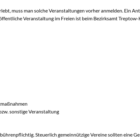
ebt, muss man solche Veranstaltungen vorher anmelden. Ein Ant
chaugarten Schöneweide
 öffentliche Veranstaltung im Freien ist beim Bezirksamt Treptow
ngen
onik
age
k Späthsfelde
ald
utzmaßnahmen
 bzw. sonstige Veranstaltung
gebührenpflichtig. Steuerlich gemeinnützige Vereine sollten eine 