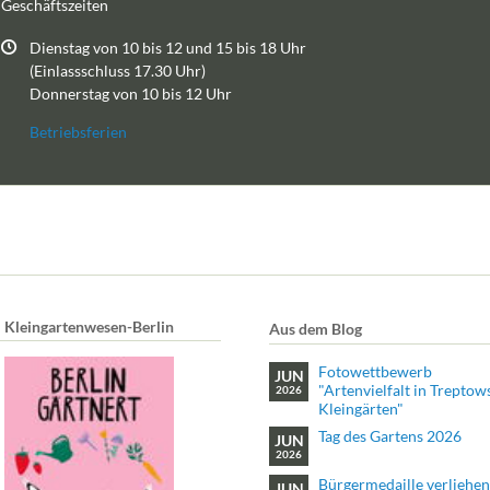
Geschäftszeiten
Dienstag von 10 bis 12 und 15 bis 18 Uhr
(Einlassschluss 17.30 Uhr)
Donnerstag von 10 bis 12 Uhr
Betriebsferien
Kleingartenwesen-Berlin
Aus dem Blog
Fotowettbewerb
JUN
"Artenvielfalt in Treptow
2026
Kleingärten"
Tag des Gartens 2026
JUN
2026
Bürgermedaille verliehen
JUN