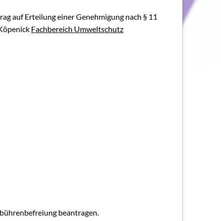
FAQ
rag auf Erteilung einer Genehmigung nach § 11
FAQ-Liste
-Köpenick
Fachbereich Umweltschutz
Newsletter
Argumentationen
Archiv
Sitemap
Links
Suche
Gebührenbefreiung beantragen.