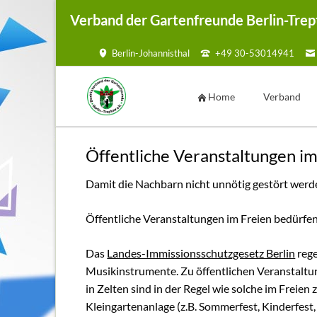
Verband der Gartenfreunde Berlin-Trep
Berlin-Johannisthal
+49 30-53014941
HEN
Home
Verband
Vorstand
Öffentliche Veranstaltungen im
Geschäftsste
Damit die Nachbarn nicht unnötig gestört werd
Ansprechpar
Kontaktmögl
Öffentliche Veranstaltungen im Freien bedürfe
Kontaktf
Satzung
Das
Landes-Immissionsschutzgesetz Berlin
rege
Musikinstrumente. Zu öffentlichen Veranstaltun
Mustersatzu
in Zelten sind in der Regel wie solche im Freien
Sammelmap
Kleingartenanlage (z.B. Sommerfest, Kinderfest,