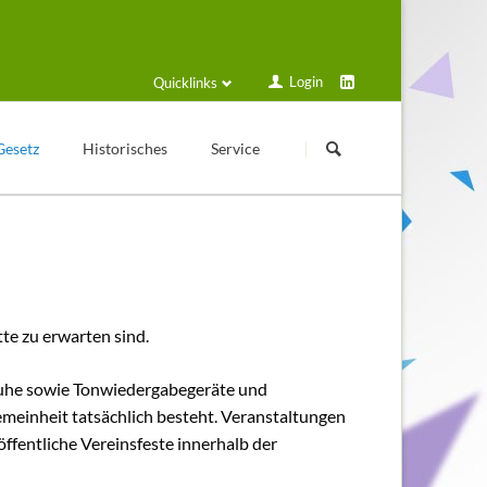
Login
Quicklinks
Navigation
Navigation
überspringen
überspringen
Gesetz
Historisches
Service
Kleingartengeschichte
Login
Texte zur Geschichte
Formulare und Anträge
Veröffentlichungen
Schulungsplan
Historische Geräte
Solarstrom
te zu erwarten sind.
Sammelmappe
Gartenfreund online
sruhe sowie Tonwiedergabegeräte und
emeinheit tatsächlich besteht. Veranstaltungen
Kalender
öffentliche Vereinsfeste innerhalb der
VGT Blog