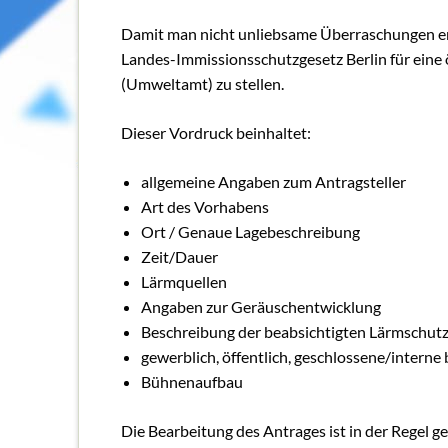
Schulungen
Damit man nicht unliebsame Überraschungen erl
Wildbienens
Landes-Immissionsschutzgesetz Berlin für eine
Wettbewerb
(Umweltamt) zu stellen.
Veranstaltu
Infomaterial
Dieser Vordruck beinhaltet:
Verbandschr
allgemeine Angaben zum Antragsteller
Kleingartent
Art des Vorhabens
Grüne Dreiec
Ort / Genaue Lagebeschreibung
Zeit/Dauer
IEK Plänterw
Lärmquellen
Tram M 41
Angaben zur Geräuschentwicklung
Beschreibung der beabsichtigten Lärmsch
gewerblich, öffentlich, geschlossene/interne
Bühnenaufbau
Die Bearbeitung des Antrages ist in der Regel 