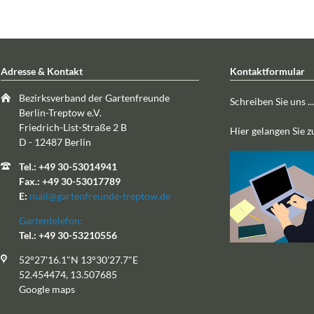
Adresse & Kontakt
Kontaktformular
Bezirksverband der Gartenfreunde
Schreiben Sie uns ...
Berlin-Treptow e.V.
Friedrich-List-Straße 2 B
Hier gelangen Sie 
D - 12487 Berlin
Tel.: +49 30-53014941
Fax.: +49 30-53017789
E:
mail@gartenfreunde-treptow.de
Gartentelefon:
Tel.: +49 30-53210556
52°27'16.1"N 13°30'27.7"E
52.454474, 13.507685
Google maps