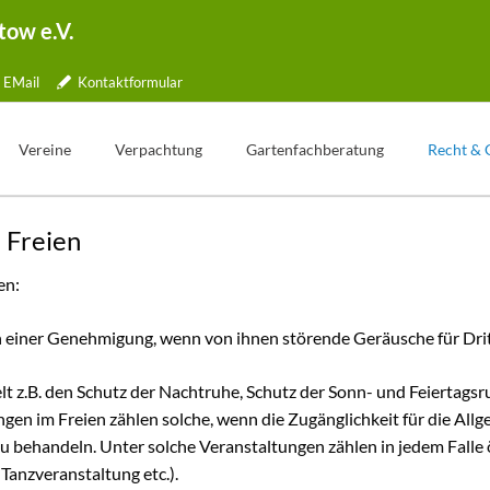
tow e.V.
EMail
Kontaktformular
Vereine
Verpachtung
Gartenfachberatung
Recht & 
Übersicht
Gartentelefon
Was ist Gartenfachberatung?
 Freien
lle
Jubiläen
Bewerbung
Aktionstage
en:
tner
Kleingartenpark
Weg zum Pachtvertrag
Fachberater Blog
ichkeiten
Kündigung
Aus den Vereinen
n einer Genehmigung, wenn von ihnen störende Geräusche für Drit
ormular
Wertermittlung
Gartenbilder
Freie Parzellen
Gartentipp
lt z.B. den Schutz der Nachtruhe, Schutz der Sonn- und Feiertag
gen im Freien zählen solche, wenn die Zugänglichkeit für die Allg
ng
 zu behandeln. Unter solche Veranstaltungen zählen in jedem Falle 
pe
 Tanzveranstaltung etc.).