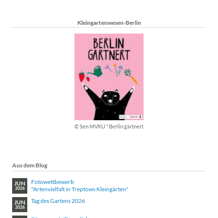
Kleingartenwesen-Berlin
© Sen MVKU * Berlin gärtnert
Aus dem Blog
Fotowettbewerb
JUN
"Artenvielfalt in Treptows Kleingärten"
2026
Tag des Gartens 2026
JUN
2026