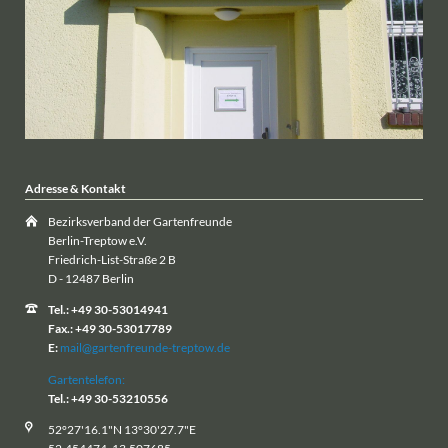
Adresse & Kontakt
Bezirksverband der Gartenfreunde
Berlin-Treptow e.V.
Friedrich-List-Straße 2 B
D - 12487 Berlin
Tel.: +49 30-53014941
Fax.: +49 30-53017789
E:
mail@gartenfreunde-treptow.de
Gartentelefon:
Tel.: +49 30-53210556
52°27'16.1"N 13°30'27.7"E