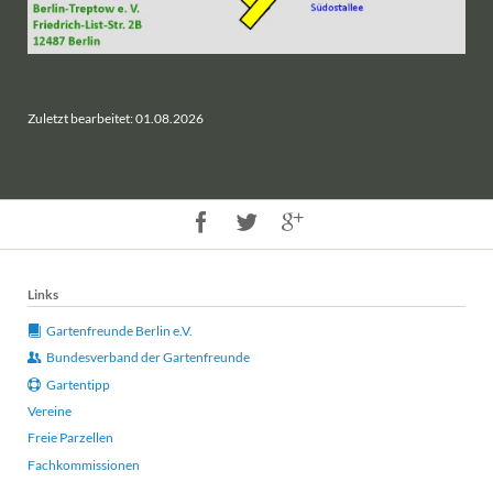
Zuletzt bearbeitet: 01.08.2026
Links
Gartenfreunde Berlin e.V.
Bundesverband der Gartenfreunde
Gartentipp
Vereine
Freie Parzellen
Fachkommissionen