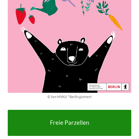
© Sen MVKU * Berlin gärtnert
Freie Parzellen