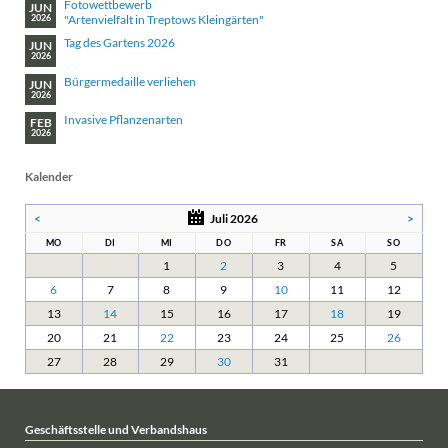
Fotowettbewerb
JUN
"Artenvielfalt in Treptows Kleingärten"
2026
Tag des Gartens 2026
JUN
2026
Bürgermedaille verliehen
JUN
2026
Invasive Pflanzenarten
FEB
2026
Kalender
<
Juli 2026
>
MO
DI
MI
DO
FR
SA
SO
1
2
3
4
5
6
7
8
9
10
11
12
13
14
15
16
17
18
19
20
21
22
23
24
25
26
27
28
29
30
31
Geschäftsstelle und Verbandshaus