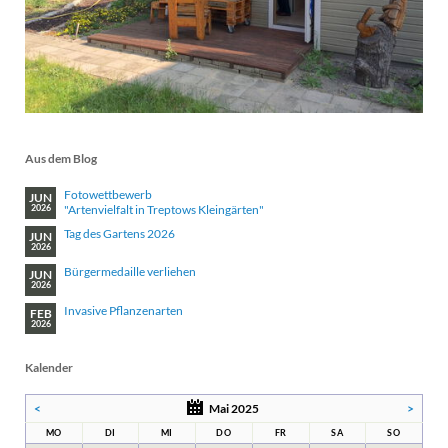
Aus dem Blog
Fotowettbewerb
JUN
"Artenvielfalt in Treptows Kleingärten"
2026
Tag des Gartens 2026
JUN
2026
Bürgermedaille verliehen
JUN
2026
Invasive Pflanzenarten
FEB
2026
Kalender
<
Mai 2025
>
MO
DI
MI
DO
FR
SA
SO