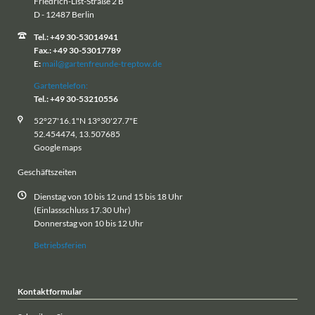
Friedrich-List-Straße 2 B
D - 12487 Berlin
Tel.: +49 30-53014941
Fax.: +49 30-53017789
E:
mail@gartenfreunde-treptow.de
Gartentelefon:
Tel.: +49 30-53210556
52°27'16.1"N 13°30'27.7"E
52.454474, 13.507685
Google maps
Geschäftszeiten
Dienstag von 10 bis 12 und 15 bis 18 Uhr
(Einlassschluss 17.30 Uhr)
Donnerstag von 10 bis 12 Uhr
Betriebsferien
Kontaktformular