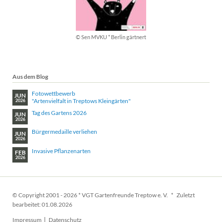
© Sen MVKU * Berlin gärtnert
Aus dem Blog
Fotowettbewerb
JUN
"Artenvielfalt in Treptows Kleingärten"
2026
Tag des Gartens 2026
JUN
2026
Bürgermedaille verliehen
JUN
2026
Invasive Pflanzenarten
FEB
2026
© Copyright 2001 - 2026 * VGT Gartenfreunde Treptow e. V. * Zuletzt
bearbeitet: 01.08.2026
Navigation
Impressum
Datenschutz