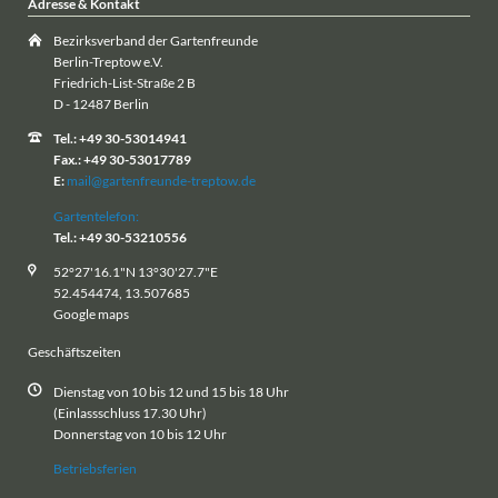
Adresse & Kontakt
Bezirksverband der Gartenfreunde
Berlin-Treptow e.V.
Friedrich-List-Straße 2 B
D - 12487 Berlin
Tel.: +49 30-53014941
Fax.: +49 30-53017789
E:
mail@gartenfreunde-treptow.de
Gartentelefon:
Tel.: +49 30-53210556
52°27'16.1"N 13°30'27.7"E
52.454474, 13.507685
Google maps
Geschäftszeiten
Dienstag von 10 bis 12 und 15 bis 18 Uhr
(Einlassschluss 17.30 Uhr)
Donnerstag von 10 bis 12 Uhr
Betriebsferien