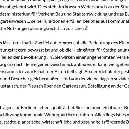
n abgelehnt wird. Dies steht im krassen Widerspruch zu der Studi
ndesministerium für Verkehr, Bau und Stadtentwicklung und da
eingartenwesen … seine Funktionen erfüllen, bleibt es auf kommuna
sche Nutzungen planungsrechtlich zu sichern.“
s lässt ernsthafte Zweifel aufkommen, ob die Bedeutung des Kle
ungsträgern bewusst ist und ob die Kleingärten für Stadtplanung 
en Teilen der Bevölkerung „in“. Sie wirken einer ungehemmten Vers
üse ganz nach dem eigenen Geschmack anbauen, er kann weitgehend
nsraum, der zum Erhalt der Arten beiträgt. An der Vielfalt der ge
zer und Besucher gleichermaßen. Und von der vielbeklagten sozial
ustausch, der Plausch über den Gartenzaun, Beteiligung an der Gem
 tragen zur Berliner Lebensqualität bei. Sie sind unverzichtbarer 
schätzung kommunale Wohnquartiere erfahren. Allerdings ist es n
che, städte-planerische, wirtschaftliche und gesundheitsfördernd