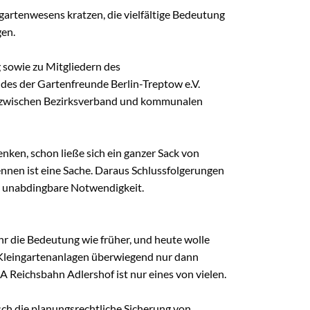
ngartenwesens kratzen, die vielfältige Bedeutung
gen.
 sowie zu Mitgliedern des
des der Gartenfreunde Berlin-Treptow e.V.
ung zwischen Bezirksverband und kommunalen
nken, schon ließe sich ein ganzer Sack von
nen ist eine Sache. Daraus Schlussfolgerungen
, unabdingbare Notwendigkeit.
r die Bedeutung wie früher, und heute wolle
 Kleingartenanlagen überwiegend nur dann
 Reichsbahn Adlershof ist nur eines von vielen.
sch die planungsrechtliche Sicherung von