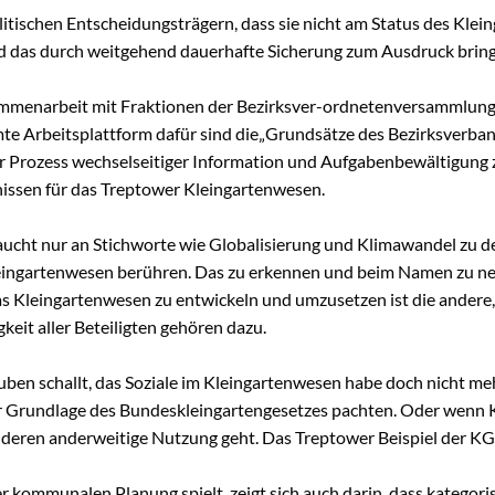
litischen Entscheidungsträgern, dass sie nicht am Status des Klei
nd das durch weitgehend dauerhafte Sicherung zum Ausdruck brin
ammenarbeit mit Fraktionen der Bezirksver-ordnetenversammlung
te Arbeitsplattform dafür sind die„Grundsätze des Bezirksverban
nsiver Prozess wechselseitiger Information und Aufgabenbewältig
nissen für das Treptower Kleingartenwesen.
raucht nur an Stichworte wie Globalisierung und Klimawandel zu de
eingartenwesen berühren. Das zu erkennen und beim Namen zu nen
s Kleingartenwesen zu entwickeln und umzusetzen ist die andere
it aller Beteiligten gehören dazu.
en schallt, das Soziale im Kleingartenwesen habe doch nicht meh
der Grundlage des Bundeskleingartengesetzes pachten. Oder wenn
deren anderweitige Nutzung geht. Das Treptower Beispiel der KGA
 kommunalen Planung spielt, zeigt sich auch darin, dass kategori