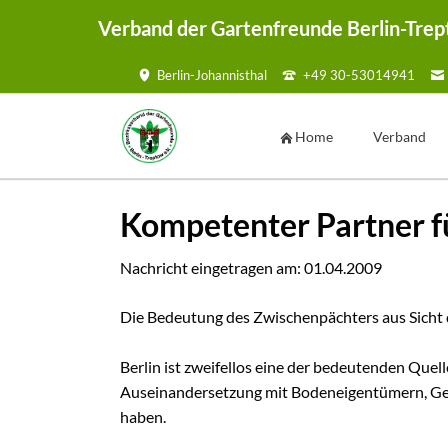
Verband der Gartenfreunde Berlin-Trep
Berlin-Johannisthal
+49 30-53014941
HEN
Home
Verband
Vorstand
Kompetenter Partner fü
Geschäftsste
Ansprechpar
Nachricht eingetragen am:
01.04.2009
Kontaktmögl
Die Bedeutung des Zwischenpächters aus Sicht
Kontaktf
Satzung
Berlin ist zweifellos eine der bedeutenden Quel
Mustersatzu
Auseinandersetzung mit Bodeneigentümern, Gene
haben.
Sammelmap