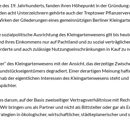
fte des 19. Jahrhunderts, fanden ihren Höhepunkt in der Gründung 
chaugarten Schöneweide
den acht Unterzeichnern gehörte auch der Treptower Pflanzerver
Wirken der Gliederungen eines gemeinnützigen Berliner Kleingar
ngen
sozialpolitische Ausrichtung des Kleingartenwesens gilt bis heute
und ihres Einkommens nur auf Pachtland und zu sozial verträglich
onik
forderte und auch zulässige Nutzungseinschränkungen in Kauf zu 
age
er“ des Kleingartenwesens mit der Ansicht, das derzeitige Zwisc
k Späthsfelde
undstückseigentümers degradiert. Einer derartigen Meinung haft
wald
rnab der eigentlichen Interessen des Kleingartenwesens steht un
npächter.
 darum, auf der Basis zweiseitiger Vertragsverhältnisse mit Re
r bringen uns als Partner und nicht als Bittsteller oder gar als Erf
egien in ökologischer, wirtschaftlicher, städteplanerischer und s