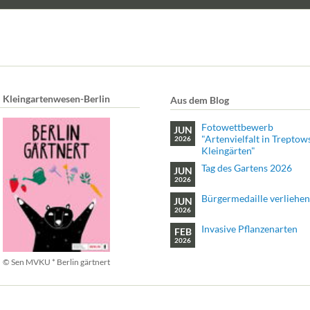
Kleingartenwesen-Berlin
Aus dem Blog
Fotowettbewerb
JUN
"Artenvielfalt in Treptow
2026
Kleingärten"
Tag des Gartens 2026
JUN
2026
Bürgermedaille verliehen
JUN
2026
Invasive Pflanzenarten
FEB
2026
© Sen MVKU * Berlin gärtnert