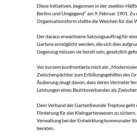
Schulungen
Diese Initiativen, begonnen in der zweiten Häl
Wildbienens
Berlins und Umgegend“ am 9. Februar 1901. Zu 
Wettbewerb
Organisationsform stellte die Weichen für das 
Veranstaltu
Der daraus erwachsene Satzungsauftrag für eine 
Infomaterial
Gartens ermöglicht werden, die sich dies aufgr
Verbandschr
Gegenzug müssen sie bereit sein, gesetzlich ge
Kleingartent
Vor kurzem konfrontierte mich ein „Modernisier
Grüne Dreiec
Zwischenpächter zum Erfüllungsgehilfen des Gr
IEK Plänter
Äußerung zeugt davon, dass deren Vertreter fe
Tram M 41
Leistungen eines Bezirksverbandes als Zwische
Dem Verband der Gartenfreunde Treptow geht es
Förderung für das Kleingartenwesen zu sichern. Wi
Verwaltung bei der Entwicklung kommunaler Strat
beraten.