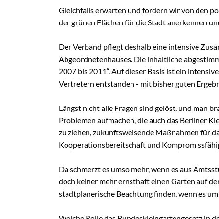
Gleichfalls erwarten und fordern wir von den po
der grünen Flächen für die Stadt anerkennen u
Der Verband pflegt deshalb eine intensive Zus
Abgeordnetenhauses. Die inhaltliche abgestimm
2007 bis 2011“. Auf dieser Basis ist ein inte
Vertretern entstanden - mit bisher guten Ergeb
Längst nicht alle Fragen sind gelöst, und man b
Problemen aufmachen, die auch das Berliner Kl
zu ziehen, zukunftsweisende Maßnahmen für da
Kooperationsbereitschaft und Kompromissfähigke
Da schmerzt es umso mehr, wenn es aus Amtsstub
doch keiner mehr ernsthaft einen Garten auf 
stadtplanerische Beachtung finden, wenn es um 
Welche Rolle das Bundeskleingartengesetz in der