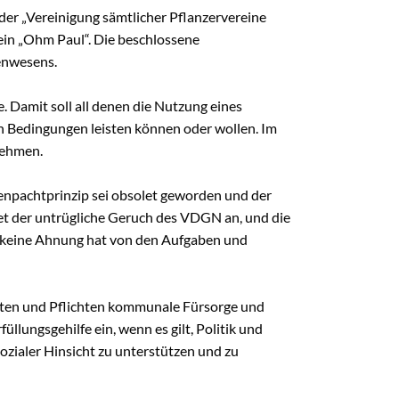
FAQ
der „Vereinigung sämtlicher Pflanzervereine
FAQ-Liste
ein „Ohm Paul“. Die beschlossene
Newsletter
tenwesens.
Argumentationen
. Damit soll all denen die Nutzung eines
Archiv
en Bedingungen leisten können oder wollen. Im
Sitemap
nehmen.
Links
henpachtprinzip sei obsolet geworden und der
Suche
et der untrügliche Geruch des VDGN an, und die
d keine Ahnung hat von den Aufgaben und
chten und Pflichten kommunale Fürsorge und
üllungsgehilfe ein, wenn es gilt, Politik und
ozialer Hinsicht zu unterstützen und zu