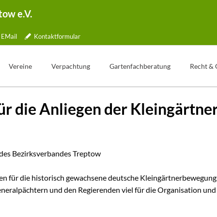
tow e.V.
EMail
Kontaktformular
Vereine
Verpachtung
Gartenfachberatung
Recht & 
Übersicht
Gartentelefon
Was ist Gartenfachberatung?
r die Anliegen der Kleingärtne
lle
Jubiläen
Bewerbung
Aktionstage
tner
Kleingartenpark
Weg zum Pachtvertrag
Fachberater Blog
ichkeiten
Kündigung
Aus den Vereinen
 des Bezirksverbandes Treptow
ormular
Wertermittlung
Gartenbilder
Freie Parzellen
Gartentipp
len für die historisch gewachsene deutsche Kleingärtnerbewegung. H
ng
ralpächtern und den Regierenden viel für die Organisation und I
pe