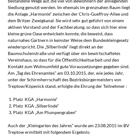
bestandene Wege auf, die viel von Bewohnern der anliegenden
Siedlung genutzt werden. Im ehemals im grenznahen Raum liegt
die Anlage „Harmonie“ zwischen der Chris-Gueffroy-Allee und
dem Britzer Zweigkanal. Sie wird sehr gut geführt von einem
aktiven Vorstand und der Fachberatung, so dass sich hier eine
kleine grüne Oase entwickeln konnte, die beweist, dass
naturnahes Gärtnern in keinster Weise dem Bundeskleingesetz
wiederspricht. Die „Silberlinde“ liegt direkt an der
Baumschulenstraße und verfügt über ein bewirtschaftetes
Vereinshaus, so dass für die Öffentlichkeitsarbeit und den
Kontakt zum Wohnumfeld gute Voraussetzungen gegeben sind.
Am „Tag des Ehrenamtes“ am 03.10.2015, der, wie jedes Jahr,
unter der Schirmherrschaft des Bezirksbürgermeisters von
Treptow/Köpenick stand, erfolgte die Ehrung der Teilnehmer :
Platz KGA „Harmonie“
Platz KGA „Silberlinde“
Platz KGA „Am Plumpengraben“
Auch der „Kleingarten des Jahres“ wurde am 23.08.2015 im BV
Treptow ermittelt mit folgendem Ergebnis: