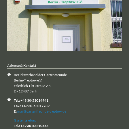
Adresse & Kontakt
Bezirksverband der Gartenfreunde
Berlin-Treptow e.V.
Friedrich-List-Straße 2 B
D - 12487 Berlin
Tel.: +49 30-53014941
Fax.: +49 30-53017789
E:
mail@gartenfreunde-treptow.de
Gartentelefon:
Tel.: +49 30-53210556