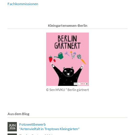
Fachkommissionen
Kleingartenwesen-Berlin
© Sen MVKU * Berlin gärtnert
Aus dem Blog
Fotowettbewerb
JUN
"Artenvielfalt in Treptows Kleingärten"
2026