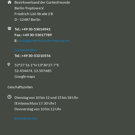
Bezirksverband der Gartenfreunde
Berlin-Treptow e.V.
Friedrich-List-Straße 2 B
D - 12487 Berlin
Tel.: +49 30-53014941
Fax.: +49 30-53017789
E:
mail@gartenfreunde-treptow.de
Gartentelefon:
Tel.: +49 30-53210556
52°27'16.1"N 13°30'27.7"E
52.454474, 13.507685
Google maps
Geschäftszeiten
Dienstag von 10 bis 12 und 15 bis 18 Uhr
(Einlassschluss 17.30 Uhr)
Donnerstag von 10 bis 12 Uhr
Betriebsferien