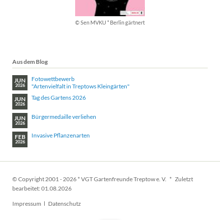
© Sen MVKU * Berlin gärtnert
Aus dem Blog
Fotowettbewerb
JUN
"Artenvielfalt in Treptows Kleingärten"
2026
Tag des Gartens 2026
JUN
2026
Bürgermedaille verliehen
JUN
2026
Invasive Pflanzenarten
FEB
2026
© Copyright 2001 - 2026 * VGT Gartenfreunde Treptow e. V. * Zuletzt
bearbeitet: 01.08.2026
Navigation
Impressum
Datenschutz
überspringen