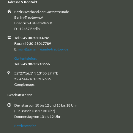
Adresse & Kontakt
Bezirksverband der Gartenfreunde
Berlin-Treptow e.V.
Friedrich-List-Straße 2 B
D - 12487 Berlin
Tel.: +49 30-53014941
Fax.: +49 30-53017789
E:
mail@gartenfreunde-treptow.de
Gartentelefon:
Tel.: +49 30-53210556
52°27'16.1"N 13°30'27.7"E
52.454474, 13.507685
Google maps
Geschäftszeiten
Dienstag von 10 bis 12 und 15 bis 18 Uhr
(Einlassschluss 17.30 Uhr)
Donnerstag von 10 bis 12 Uhr
Betriebsferien