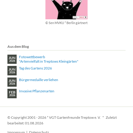
© Sen MVKU * Berlin gärtnert
Aus dem Blog
Fotowettbewerb
JUN
"Artenvielfalt in Treptows Kleingärten"
2026
Tag des Gartens 2026
JUN
2026
Bürgermedaille verliehen
JUN
2026
Invasive Pflanzenarten
FEB
2026
© Copyright 2001 - 2026 * VGT Gartenfreunde Treptow e. V. * Zuletzt
bearbeitet: 01.08.2026
Navigation
Impressum
Datenschutz