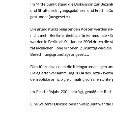
Schulungen
Im Mittelpunkt stand die Diskussion zur Bezah
Wildbienens
und Straßenreinigungsgebühren und Erschließun
gestundet (ausgesetzt).
Wettbewerb
Veranstaltu
Die grundstücksbelastenden Kosten werden na
Infomaterial
nicht mehr Berlin-einheitlich für kommunale Fl
Verbandschr
werden in Berlin ab 01. Januar 2004 durch die 
tatsächlicher Höhe erhoben. Zukünftig wird die
Kleingartent
Berechnungsgrundlage angesetzt.
Grüne Dreiec
IEK Plänter
Dies führt dazu, dass die Kleingartenanlagen un
Delegiertenversammlung 2004 des Bezirksverban
Tram M 41
dem Solidarprinzip gleichmäßig von allen Unte
Im Geschäftsjahr 2004 beträgt, gemäß der Rechn
Eine weiterer Diskussionsschwerpunkt war die 