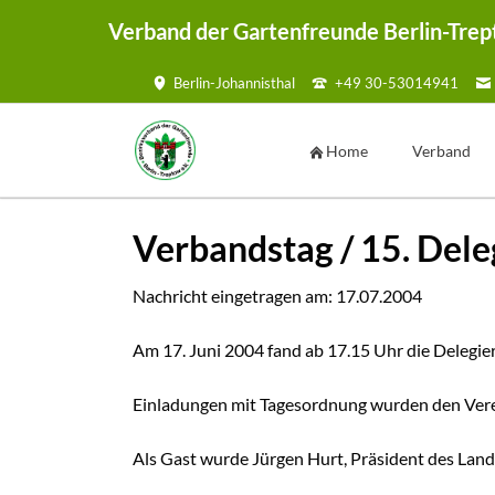
Verband der Gartenfreunde Berlin-Trep
Berlin-Johannisthal
+49 30-53014941
HEN
Home
Verband
Vorstand
Verbandstag / 15. Del
Geschäftsste
Ansprechpar
Nachricht eingetragen am:
17.07.2004
Kontaktmögl
Am 17. Juni 2004 fand ab 17.15 Uhr die Delegie
Kontaktf
Satzung
Einladungen mit Tagesordnung wurden den Verei
Mustersatzu
Als Gast wurde Jürgen Hurt, Präsident des Lan
Sammelmap