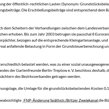
lung der öffentlich-rechtlichen Lasten (Synonym: Grundstücksbe
chaugarten Schöneweide
gsbeiträge. Die Erschließungsbeiträge sind entsprechend dem Ba
ngen
ch dem Scheitern der Verhandlungen zwischen dem Landesverband
ächen erhoben. Bis zum Jahr 2003 betrugen sie pauschal 8 Euroce
onik
Verpächter, bezogen auf die entsprechende Kleingartenanlage, un
 real anfallende Belastung in Form der Grundsteuerberechnung un
age
k Späthsfelde
wald
terschiedlich belastet werden, was zu einer sozial unausgewogene
des der Gartenfreunde Berlin-Treptow e. V. beschloss deshalb, 
rpächtern des Bezirksverbandes getragen werden.
ungslage, die Umlage für die grundstücksbelastenden Kosten 0,12
beabsichtigte
FNP-Änderung Späthstr./Britzer Zweigkanal
die Bü