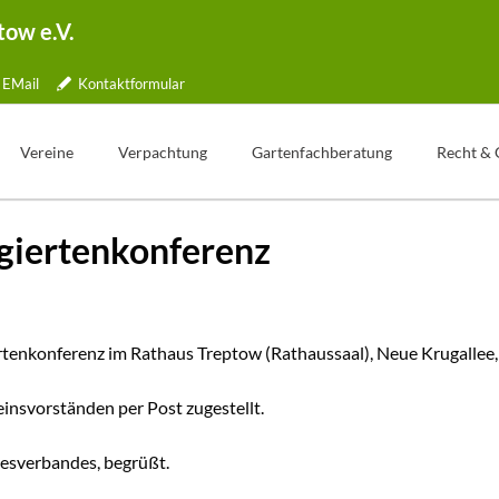
tow e.V.
EMail
Kontaktformular
Vereine
Verpachtung
Gartenfachberatung
Recht & 
Übersicht
Gartentelefon
Was ist Gartenfachberatung?
egiertenkonferenz
lle
Jubiläen
Bewerbung
Aktionstage
tner
Kleingartenpark
Weg zum Pachtvertrag
Fachberater Blog
ichkeiten
Kündigung
Aus den Vereinen
rtenkonferenz im Rathaus Treptow (Rathaussaal), Neue Krugallee, 
ormular
Wertermittlung
Gartenbilder
Freie Parzellen
Gartentipp
nsvorständen per Post zugestellt.
ng
desverbandes, begrüßt.
pe