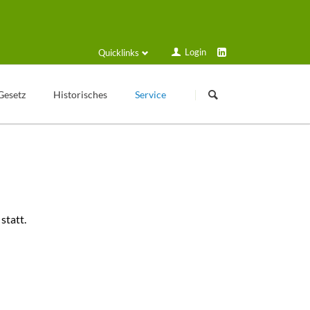
Login
Quicklinks
Navigation
Navigation
überspringen
überspringen
Gesetz
Historisches
Service
Kleingartengeschichte
Login
Texte zur Geschichte
Formulare und Anträge
Veröffentlichungen
Schulungsplan
Historische Geräte
Solarstrom
statt.
Sammelmappe
Gartenfreund online
Kalender
VGT Blog