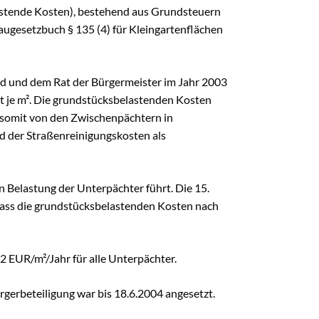
FAQ
lastende Kosten), bestehend aus Grundsteuern
FAQ-Liste
ugesetzbuch § 135 (4) für Kleingartenflächen
Newsletter
Argumentationen
 und dem Rat der Bürgermeister im Jahr 2003
Archiv
nt je m². Die grundstücksbelastenden Kosten
Sitemap
d somit von den Zwischenpächtern in
d der Straßenreinigungskosten als
Links
Suche
n Belastung der Unterpächter führt. Die 15.
dass die grundstücksbelastenden Kosten nach
 EUR/m²/Jahr für alle Unterpächter.
rgerbeteiligung war bis 18.6.2004 angesetzt.