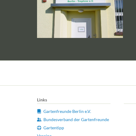
Links
Gartenfreunde Berlin e.V.
Bundesverband der Gartenfreunde
Gartentipp
Vereine