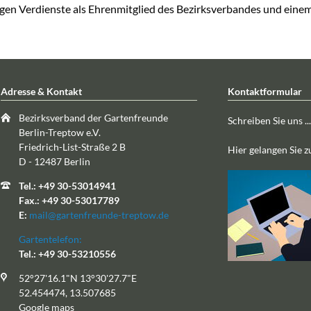
igen Verdienste als Ehrenmitglied des Bezirksverbandes und einem
Adresse & Kontakt
Kontaktformular
Bezirksverband der Gartenfreunde
Schreiben Sie uns ...
Berlin-Treptow e.V.
Friedrich-List-Straße 2 B
Hier gelangen Sie 
D - 12487 Berlin
Tel.: +49 30-53014941
Fax.: +49 30-53017789
E:
mail@gartenfreunde-treptow.de
Gartentelefon:
Tel.: +49 30-53210556
52°27'16.1"N 13°30'27.7"E
52.454474, 13.507685
Google maps