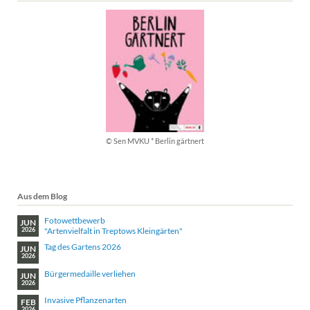
© Sen MVKU * Berlin gärtnert
Aus dem Blog
Fotowettbewerb
JUN
"Artenvielfalt in Treptows Kleingärten"
2026
Tag des Gartens 2026
JUN
2026
Bürgermedaille verliehen
JUN
2026
Invasive Pflanzenarten
FEB
2026