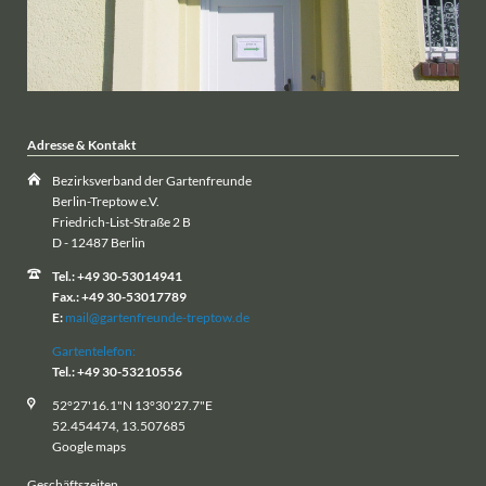
Adresse & Kontakt
Bezirksverband der Gartenfreunde
Berlin-Treptow e.V.
Friedrich-List-Straße 2 B
D - 12487 Berlin
Tel.: +49 30-53014941
Fax.: +49 30-53017789
E:
mail@gartenfreunde-treptow.de
Gartentelefon:
Tel.: +49 30-53210556
52°27'16.1"N 13°30'27.7"E
52.454474, 13.507685
Google maps
Geschäftszeiten