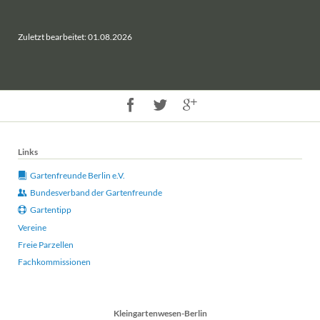
Zuletzt bearbeitet: 01.08.2026
Links
Gartenfreunde Berlin e.V.
Bundesverband der Gartenfreunde
Gartentipp
Vereine
Freie Parzellen
Fachkommissionen
Kleingartenwesen-Berlin