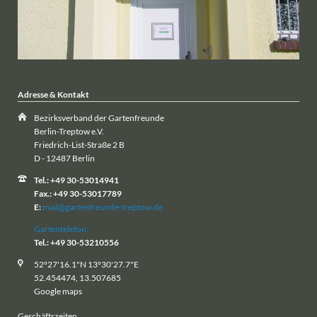
Adresse & Kontakt
Bezirksverband der Gartenfreunde
Berlin-Treptow e.V.
Friedrich-List-Straße 2 B
D - 12487 Berlin
Tel.: +49 30-53014941
Fax.: +49 30-53017789
E:
mail@gartenfreunde-treptow.de
Gartentelefon:
Tel.: +49 30-53210556
52°27'16.1"N 13°30'27.7"E
52.454474, 13.507685
Google maps
Geschäftszeiten