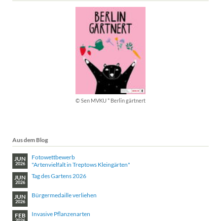
© Sen MVKU * Berlin gärtnert
Aus dem Blog
Fotowettbewerb
JUN
"Artenvielfalt in Treptows Kleingärten"
2026
Tag des Gartens 2026
JUN
2026
Bürgermedaille verliehen
JUN
2026
Invasive Pflanzenarten
FEB
2026