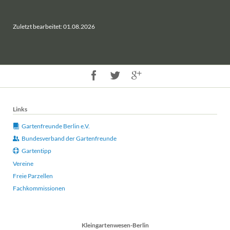
Zuletzt bearbeitet: 01.08.2026
Links
Gartenfreunde Berlin e.V.
Bundesverband der Gartenfreunde
Gartentipp
Vereine
Freie Parzellen
Fachkommissionen
Kleingartenwesen-Berlin