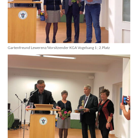
Gartenfreund Lewerenz/Vorsitzender KGA Vogelsang 1 ; 2.Platz