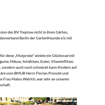
FAQ
FAQ-Liste
Newsletter
Argumentationen
Archiv
on des BV Treptow nicht in ihren Gärten,
esverband Berlin der Gartenfreunde e.V. mit
Sitemap
Links
Suche
für diese „Mutprobe“ winkte ein Glücksrad mit
ine, Mäuse, Schäfchen, Eulen, Vitaminflitzer,
t, sondern auch noch schmeckt kann Kindern auf
kretäre vom BMUB Herrn Florian Pronold und
aux Frau Malou Weirich, war sehr an unseren
schaft.