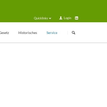
Login
Quicklinks
Navigation
Navigation
überspringen
überspringen
Gesetz
Historisches
Service
Kleingartengeschichte
Login
Texte zur Geschichte
Formulare und Anträge
Veröffentlichungen
Schulungsplan
Historische Geräte
Solarstrom
Sammelmappe
Gartenfreund online
Kalender
VGT Blog