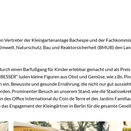
chaugarten Schöneweide
ngen
ertreter der Kleingartenanlage Bachespe und der Fachkommissi
mwelt, Naturschutz, Bau und Reaktorsicherheit (BMUB) den Land
onik
age
k Späthsfelde
rch einen Barfußgang für Kinder erlebbar gemacht und als Preis 
wald
ESSER“ luden kleine Figuren aus Obst und Gemüse, wie z.Bs. Pingu
in. Bewusste und gesunde Ernährung, die nicht nur gut aussieh
 werden. Prominenter Besuch an unserem Stand, wie die Staatsse
 des Office International du Coin de Terre et des Jardins Famili
e das Engagement der Kleingärtner in Berlin für die gesamte Gesell