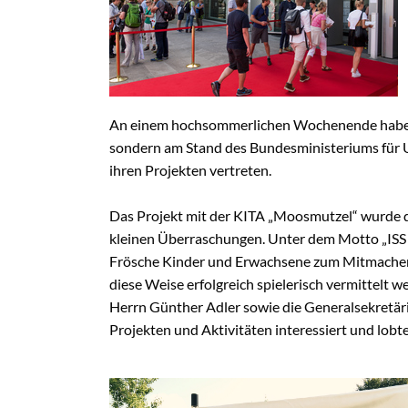
Schulungen
Wildbienens
Wettbewerb
Veranstaltu
Infomaterial
An einem hochsommerlichen Wochenende haben V
sondern am Stand des Bundesministeriums für U
Verbandschr
ihren Projekten vertreten.
Kleingartent
Grüne Dreiec
Das Projekt mit der KITA „Moosmutzel“ wurde du
IEK Plänter
kleinen Überraschungen. Unter dem Motto „ISS B
Frösche Kinder und Erwachsene zum Mitmachen e
Tram M 41
diese Weise erfolgreich spielerisch vermittelt
Herrn Günther Adler sowie die Generalsekretärin
Projekten und Aktivitäten interessiert und lobt