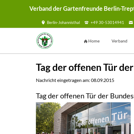
Verband der Gartenfreunde Berlin-Trep
Berlin-Johannisthal
+49 30-53014941
HEN
Home
Verband
Vorstand
Tag der offenen Tür de
Geschäftsste
Ansprechpar
Nachricht eingetragen am:
08.09.2015
Kontaktmögl
Tag der offenen Tür der Bunde
Kontaktf
Satzung
Mustersatzu
Sammelmap