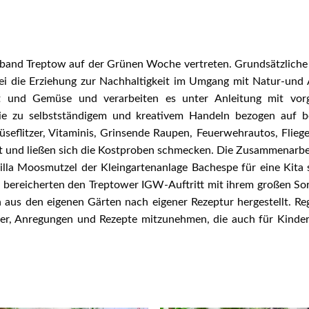
band Treptow auf der Grünen Woche vertreten. Grundsätzliche Pr
 die Erziehung zur Nachhaltigkeit im Umgang mit Natur-und Ar
st und Gemüse und verarbeiten es unter Anleitung mit vor
sie zu selbstständigem und kreativem Handeln bezogen auf 
flitzer, Vitaminis, Grinsende Raupen, Feuerwehrautos, Fliegen
 und ließen sich die Kostproben schmecken. Die Zusammenarbeit
la Moosmutzel der Kleingartenanlage Bachespe für eine Kita s
l bereicherten den Treptower IGW-Auftritt mit ihrem großen S
rn aus den eigenen Gärten nach eigener Rezeptur hergestellt. 
hrer, Anregungen und Rezepte mitzunehmen, die auch für Kinder