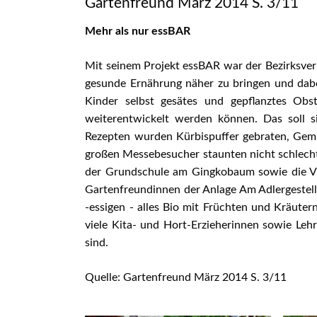
Gartenfreund März 2014 S. 3/11
Mehr als nur essBAR
Mit seinem Projekt essBAR war der Bezirksver
gesunde Ernährung näher zu bringen und dabei
Kinder selbst gesätes und gepflanztes Ob
weiterentwickelt werden können. Das soll 
Rezepten wurden Kürbispuffer gebraten, Gemüse
großen Messebesucher staunten nicht schlecht
der Grundschule am Gingkobaum sowie die Vil
Gartenfreundinnen der Anlage Am Adlergestel
-essigen - alles Bio mit Früchten und Kräute
viele Kita- und Hort-Erzieherinnen sowie Le
sind.
Quelle: Gartenfreund März 2014 S. 3/11