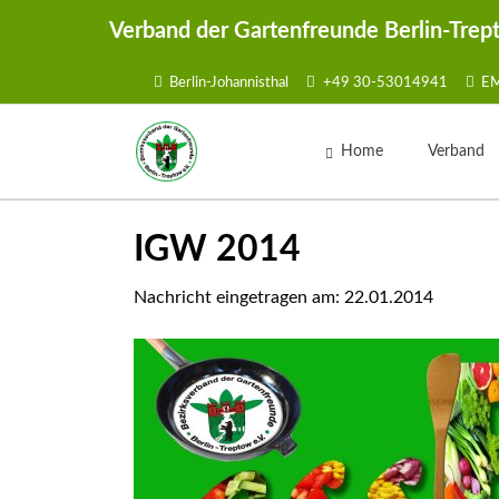
Verband der Gartenfreunde Berlin-Trep
Berlin-Johannisthal
+49 30-53014941
EM
HEN
Home
Verband
Vorstan
IGW 2014
Geschäftsst
Ansprechpa
Nachricht eingetragen am:
22.01.2014
Kontaktmög
Kontakt
Satzung
Mustersat
Sammelma