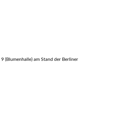
FAQ
FAQ-Liste
Newsletter
Argumentationen
Archiv
Sitemap
Links
9 (Blumenhalle) am Stand der Berliner
Suche