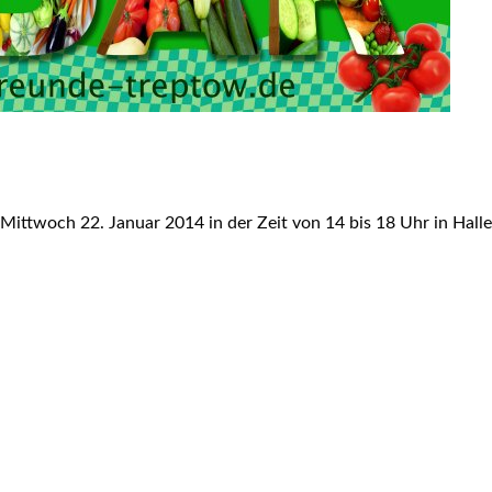
n
nschaugarten Schöneweide
rb
ungen
l
ronik
ntage
ttwoch 22. Januar 2014 in der Zeit von 14 bis 18 Uhr in Halle 
eck Späthsfelde
rwald