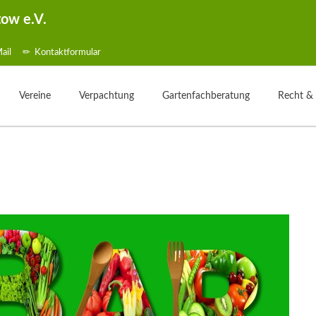
tow e.V.
ail
Kontaktformular
Vereine
Verpachtung
Gartenfachberatung
Recht &
d
Übersicht
Gartentelefon
Was ist Gartenfachberatung?
elle
Jubiläen
Bewerbung
Aktionstage
rtner
Kleingartenpark
Weg zum Pachtvertrag
Fachberater Blog
lichkeiten
Kündigung
Aus den Vereinen
formular
Wertermittlung
Gartenbilder
Freie Parzellen
Gartentipp
zung
ppe