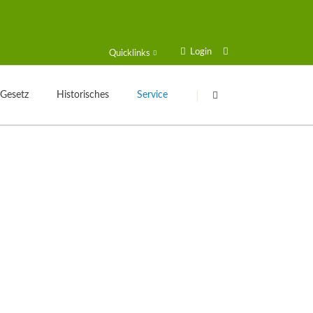
Login
Quicklinks
Navigation
Navigation
überspringen
überspringen
 Gesetz
Historisches
Service
Kleingartengeschichte
Login
Texte zur Geschichte
Formulare und Anträge
Veröffentlichungen
Schulungsplan
Historische Geräte
Solarstrom
Sammelmappe
Gartenfreund online
Kalender
VGT Blog