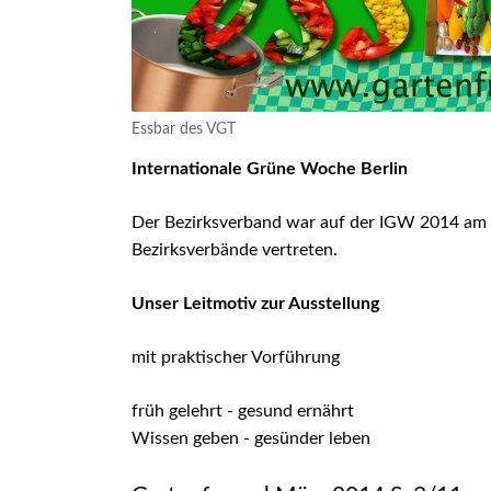
Schulunge
Wildbiene
Wettbewe
Veranstalt
Essbar des VGT
Infomateria
Internationale Grüne Woche Berlin
Verbandsch
Kleingarte
Der Bezirksverband war auf der IGW 2014 am Mi
Grüne Drei
Bezirksverbände vertreten.
IEK Plänte
Unser Leitmotiv zur Ausstellung
Tram M 41
mit praktischer Vorführung
früh gelehrt - gesund ernährt
Wissen geben - gesünder leben