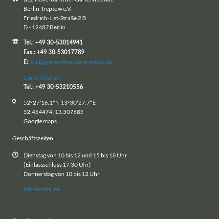
Berlin-Treptow e.V.
Friedrich-List-Straße 2 B
D - 12487 Berlin
Tel.: +49 30-53014941
Fax.: +49 30-53017789
mail@gartenfreunde-treptow.de
E:
Gartentelefon:
Tel.: +49 30-53210556
52°27'16.1"N 13°30'27.7"E
52.454474, 13.507685
Google maps
Geschäftszeiten
Dienstag von 10 bis 12 und 15 bis 18 Uhr
(Einlassschluss 17.30 Uhr)
Donnerstag von 10 bis 12 Uhr
Betriebsferien