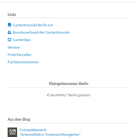
Links
Gartenfreunde Berlin e.V.
Bundesverband der Gartenfreunde
Gartentipp
Vereine
Freie Parzellen
Fachkommissionen
Kleingartenwesen-Berlin
© Sen MVKU * Berlin gärtnert
Aus dem Blog
Fotowettbewerb
JUN
"Artenvielfalt in Treptows Kleingärten"
2026