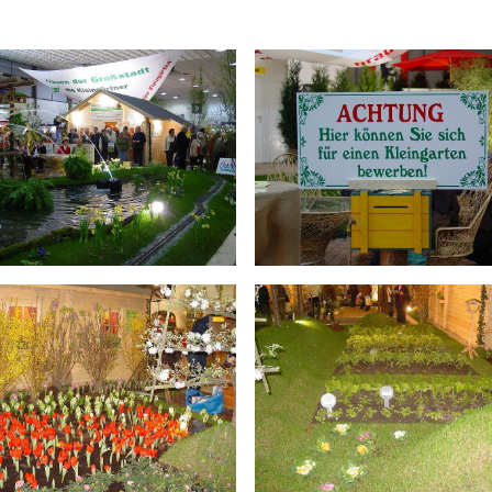
chaugarten Schöneweide
ngen
onik
age
k Späthsfelde
wald