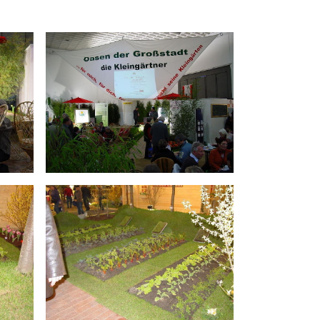
FAQ
FAQ-Liste
Newsletter
Argumentationen
Archiv
Sitemap
Links
Suche