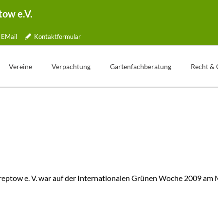
tow e.V.
EMail
Kontaktformular
Vereine
Verpachtung
Gartenfachberatung
Recht & 
Übersicht
Gartentelefon
Was ist Gartenfachberatung?
lle
Jubiläen
Bewerbung
Aktionstage
tner
Kleingartenpark
Weg zum Pachtvertrag
Fachberater Blog
ichkeiten
Kündigung
Aus den Vereinen
ormular
Wertermittlung
Gartenbilder
Freie Parzellen
Gartentipp
reptow e. V. war auf der Internationalen Grünen Woche 2009 am 
ng
pe