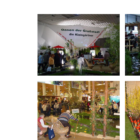
Schulungen
Wildbienens
Wettbewerb
Veranstaltu
Infomaterial
Verbandschr
Kleingartent
Grüne Dreiec
IEK Plänter
Tram M 41