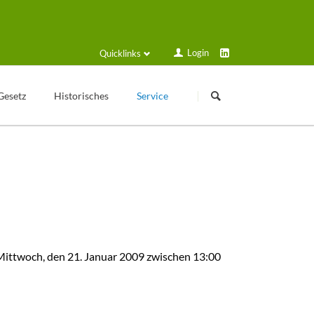
Login
Quicklinks
Navigation
Navigation
überspringen
überspringen
Gesetz
Historisches
Service
Kleingartengeschichte
Login
Texte zur Geschichte
Formulare und Anträge
Veröffentlichungen
Schulungsplan
Historische Geräte
Solarstrom
Sammelmappe
Gartenfreund online
Mittwoch, den 21. Januar 2009 zwischen 13:00
Kalender
VGT Blog