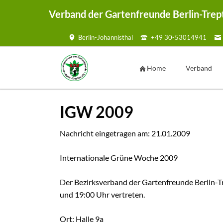
Verband der Gartenfreunde Berlin-Trep
Berlin-Johannisthal
+49 30-53014941
HEN
Home
Verband
Vorstand
IGW 2009
Geschäftsste
Ansprechpar
Nachricht eingetragen am:
21.01.2009
Kontaktmögl
Internationale Grüne Woche 2009
Kontaktf
Satzung
Der Bezirksverband der Gartenfreunde Berlin-T
Mustersatzu
und 19:00 Uhr vertreten.
Sammelmap
Ort: Halle 9a