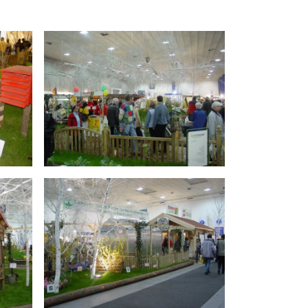
FAQ
FAQ-Liste
Newsletter
Argumentationen
Archiv
Sitemap
Links
Suche