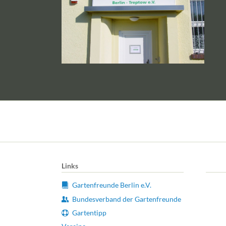
Links
Gartenfreunde Berlin e.V.
Bundesverband der Gartenfreunde
Gartentipp