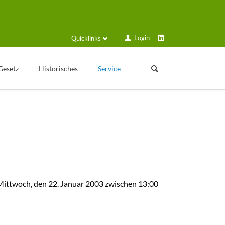
Login
Quicklinks
Navigation
Navigation
überspringen
überspringen
Gesetz
Historisches
Service
Kleingartengeschichte
Login
Texte zur Geschichte
Formulare und Anträge
Veröffentlichungen
Schulungsplan
Historische Geräte
Solarstrom
Sammelmappe
Gartenfreund online
Mittwoch, den 22. Januar 2003 zwischen 13:00
Kalender
VGT Blog