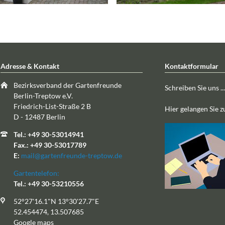
Adresse & Kontakt
Kontaktformular
Bezirksverband der Gartenfreunde
Schreiben Sie uns ...
Berlin-Treptow e.V.
Friedrich-List-Straße 2 B
Hier gelangen Sie 
D - 12487 Berlin
Tel.: +49 30-53014941
Fax.: +49 30-53017789
E:
mail@gartenfreunde-treptow.de
Gartentelefon:
Tel.: +49 30-53210556
52°27'16.1"N 13°30'27.7"E
52.454474, 13.507685
Google maps