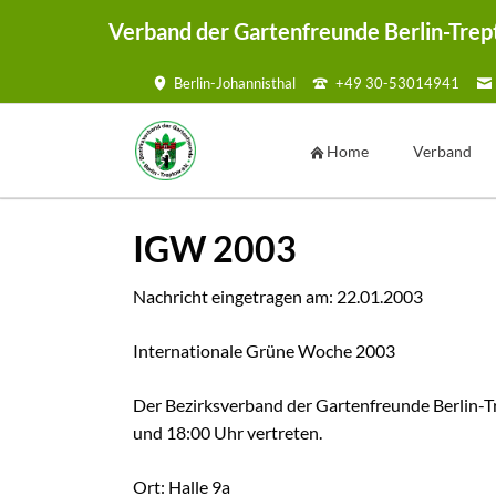
Verband der Gartenfreunde Berlin-Trep
Berlin-Johannisthal
+49 30-53014941
HEN
Home
Verband
Vorstand
IGW 2003
Geschäftsste
Ansprechpar
Nachricht eingetragen am:
22.01.2003
Kontaktmögl
Internationale Grüne Woche 2003
Kontaktf
Satzung
Der Bezirksverband der Gartenfreunde Berlin-T
Mustersatzu
und 18:00 Uhr vertreten.
Sammelmap
Ort: Halle 9a