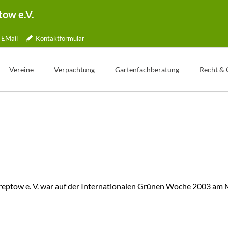
tow e.V.
EMail
Kontaktformular
Vereine
Verpachtung
Gartenfachberatung
Recht & 
Übersicht
Gartentelefon
Was ist Gartenfachberatung?
lle
Jubiläen
Bewerbung
Aktionstage
tner
Kleingartenpark
Weg zum Pachtvertrag
Fachberater Blog
ichkeiten
Kündigung
Aus den Vereinen
ormular
Wertermittlung
Gartenbilder
Freie Parzellen
Gartentipp
reptow e. V. war auf der Internationalen Grünen Woche 2003 am 
ng
pe