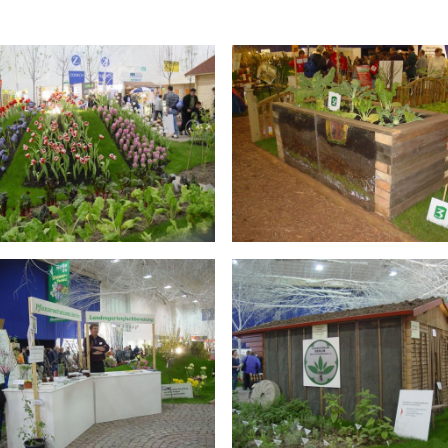
chaugarten Schöneweide
ngen
onik
age
k Späthsfelde
wald