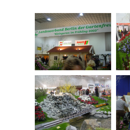
Schulungen
Wildbienens
Wettbewerb
Veranstaltu
Infomaterial
Verbandschr
Kleingartent
Grüne Dreiec
IEK Plänter
Tram M 41