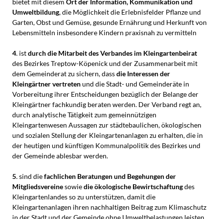
bietet mit diesem
Ort der Information, Kommunikation und
Umweltbildung
, die Möglichkeit die Erlebnisfelder Pflanze und
Garten, Obst und Gemüse, gesunde Ernährung und Herkunft von
Lebensmitteln insbesondere Kindern praxisnah zu vermitteln
4
. ist
durch die Mitarbeit des Verbandes im Kleingartenbeirat
des Bezirkes Treptow-Köpenick und der Zusammenarbeit mit
dem Gemeinderat zu sichern, dass
die Interessen der
Kleingärtner vertreten
und die Stadt- und Gemeinderäte in
Vorbereitung ihrer Entscheidungen bezüglich der Belange der
Kleingärtner fachkundig beraten werden. Der Verband regt an,
durch analytische Tätigkeit zum gemeinnützigen
Kleingartenwesen Aussagen zur städtebaulichen, ökologischen
und sozialen Stellung der Kleingartenanlagen zu erhalten, die in
der heutigen und künftigen Kommunalpolitik des Bezirkes und
der Gemeinde ablesbar werden.
5
. sind die
fachlichen Beratungen und Begehungen der
Mitgliedsvereine
sowie
die ökologische Bewirtschaftung
des
Kleingartenlandes so zu unterstützen, damit die
Kleingartenanlagen ihren nachhaltigen Beitrag zum Klimaschutz
in der Stadt und der Gemeinde ohne Umweltbelastungen leisten.