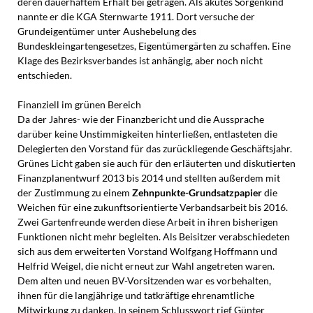
deren dauerhaftem Erhalt bei­ getragen. Als akutes Sorgenkind
nannte er die KGA Sternwarte 1911. Dort versuche der
Grundeigentümer unter Aushebelung des
Bundeskleingartengesetzes, Eigentümergärten zu schaffen. Eine
Klage des Bezirksverbandes ist anhängig, aber noch nicht
entschieden.
Finanziell im grünen Bereich
Da der Jahres- wie der Finanzbericht und die Aussprache
darüber keine Unstimmigkeiten hinterließen, entlasteten die
Delegierten den Vorstand für das zurückliegende Geschäftsjahr.
Grünes Licht gaben sie auch für den erläuterten und diskutierten
Finanzplanentwurf 2013 bis 2014 und stellten außerdem mit
der Zustimmung zu einem
Zehnpunkte-Grundsatzpapier
die
Weichen für eine zukunftsorientierte Verbandsarbeit bis 2016.
Zwei Gartenfreunde werden diese Arbeit in ihren bisherigen
Funktionen nicht mehr begleiten. Als Beisitzer verabschiedeten
sich aus dem erweiterten Vorstand Wolfgang Hoffmann und
Helfrid Weigel, die nicht erneut zur Wahl angetreten waren.
Dem alten und neuen BV-Vorsitzenden war es vorbehalten,
ihnen für die langjährige und tatkräftige ehrenamtliche
Mitwirkung zu danken. In seinem Schlusswort rief Günter