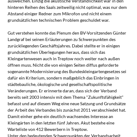
ausweichen. Einzig die akustische Verständlichkeit war in den
hinteren Reihen des Saals zeitweilig nicht optimal, was nur dem
Abstand einiger Redner zum Mikrofon und nicht einem
grundsätzlichen technischen Problem geschuldet war.
Gut verstehen konnte das Plenum den BV-Vorsitzenden Günter
Landgraf bei seinen Erläuterungen zu Schwerpunkten des
zurückliegenden Geschäftsjahres. Dabei stellte er in einigen
grundsätzlichen Überlegungen heraus, dass sich das
Kleingartenwesen auch in Treptow noch weiter nach außen
öffnen muss. Nicht die von einigen Seiten diffus geforderte
sogenannte Modernisierung des Bundeskleingartengesetzes sei
dafür ein Kriterium, sondern maßgeblich das Einbringen in
städtebauliche, ökologische und gesellschaftspolitische
Veränderungen. Er erinnerte daran, dass sich der Verband
bereits seit 2003 intensiv mit dem Thema "Zukunftsfähigkeit"
befasst und auf diesem Weg eine neue Satzung und Grundsätze
der Arbeit des Verbandes bis zunächst 2011 verabschiedet hat.
Damit einher gehe ein deutlich wachsendes Interesse an
Kleingärten in den letzten fünf Jahren. Akut bestehe eine
Warteliste von 412 Bewerbern in Treptow.
Unter den bedeutenden Schwerpunkten der Verbandsarbeit