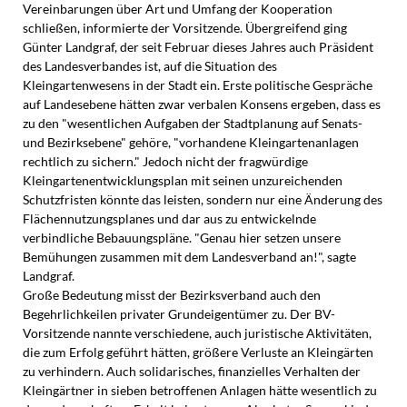
Vereinbarungen über Art und Umfang der Kooperation
schließen, informierte der Vorsitzende. Übergreifend ging
Günter Landgraf, der seit Februar dieses Jahres auch Präsident
des Landesverbandes ist, auf die Situation des
Kleingartenwesens in der Stadt ein. Erste politische Gespräche
auf Landesebene hätten zwar verbalen Konsens ergeben, dass es
zu den "wesentlichen Aufgaben der Stadtplanung auf Senats-
und Bezirksebene" gehöre, "vorhandene Kleingartenanlagen
rechtlich zu sichern." Jedoch nicht der fragwürdige
Kleingartenentwicklungsplan mit seinen unzureichenden
Schutzfristen könnte das leisten, sondern nur eine Änderung des
Flächennutzungsplanes und dar aus zu entwickelnde
verbindliche Bebauungspläne. "Genau hier setzen unsere
Bemühungen zusammen mit dem Landesverband an!", sagte
Landgraf.
Große Bedeutung misst der Bezirksverband auch den
Begehrlichkeilen privater Grundeigentümer zu. Der BV-
Vorsitzende nannte verschiedene, auch juristische Aktivitäten,
die zum Erfolg geführt hätten, größere Verluste an Kleingärten
zu verhindern. Auch solidarisches, finanzielles Verhalten der
Kleingärtner in sieben betroffenen Anlagen hätte wesentlich zu