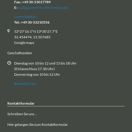
Fax.: +49 30-53017789
E:
mail@gartenfreunde-treptow.de
Gartentelefon:
Tel.: +49 30-53210556
52°27'16.1"N 13°30'27.7"E
52.454474, 13.507685
Google maps
Geschäftszeiten
Dienstag von 10 bis 12 und 15 bis 18 Uhr
(Einlassschluss 17.30 Uhr)
Donnerstag von 10 bis 12 Uhr
Betriebsferien
Kontaktformular
Schreiben Sie uns ...
Hier gelangen Sie zum Kontaktformular.