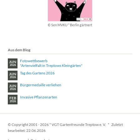
© Sen MVKU * Berlin gärtnert
Aus dem Blog
Fotowettbewerb
JUN
"Artenvielfalt in Treptows Kleingärten"
2026
Tag des Gartens 2026
JUN
2026
Bürgermedaille verliehen
JUN
2026
Invasive Pflanzenarten
FEB
2026
© Copyright 2001 - 2026 * VGT Gartenfreunde Treptow e. V. * Zuletzt
bearbeitet: 22.06.2026