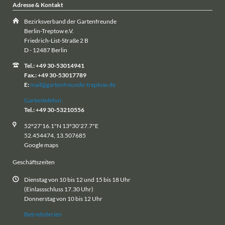
Adresse & Kontakt
Bezirksverband der Gartenfreunde
Berlin-Treptow e.V.
Friedrich-List-Straße 2 B
D - 12487 Berlin
Tel.: +49 30-53014941
Fax.: +49 30-53017789
E:
mail@gartenfreunde-treptow.de
Gartentelefon:
Tel.: +49 30-53210556
52°27'16.1"N 13°30'27.7"E
52.454474, 13.507685
Google maps
Geschäftszeiten
Dienstag von 10 bis 12 und 15 bis 18 Uhr
(Einlassschluss 17.30 Uhr)
Donnerstag von 10 bis 12 Uhr
Betriebsferien