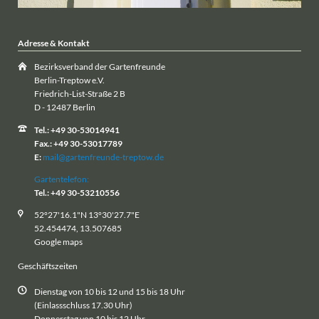
Adresse & Kontakt
Bezirksverband der Gartenfreunde
Berlin-Treptow e.V.
Friedrich-List-Straße 2 B
D - 12487 Berlin
Tel.: +49 30-53014941
Fax.: +49 30-53017789
E:
mail@gartenfreunde-treptow.de
Gartentelefon:
Tel.: +49 30-53210556
52°27'16.1"N 13°30'27.7"E
52.454474, 13.507685
Google maps
Geschäftszeiten
Dienstag von 10 bis 12 und 15 bis 18 Uhr
(Einlassschluss 17.30 Uhr)
Donnerstag von 10 bis 12 Uhr