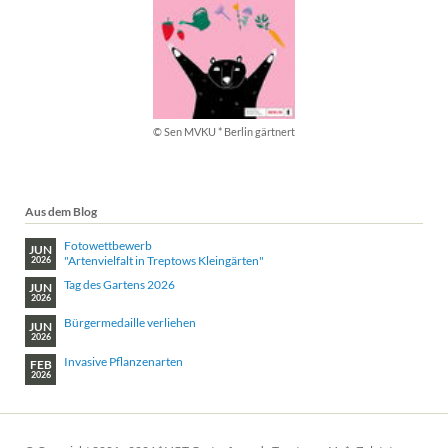
© Sen MVKU * Berlin gärtnert
Aus dem Blog
Fotowettbewerb
JUN
"Artenvielfalt in Treptows Kleingärten"
2026
Tag des Gartens 2026
JUN
2026
Bürgermedaille verliehen
JUN
2026
Invasive Pflanzenarten
FEB
2026