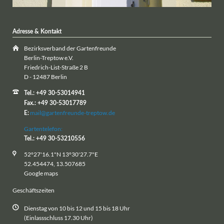
Adresse & Kontakt
Bezirksverband der Gartenfreunde
Berlin-Treptow e.V.
Friedrich-List-Straße 2 B
D - 12487 Berlin
Tel.: +49 30-53014941
Fax.: +49 30-53017789
mail@gartenfreunde-treptow.de
E:
Gartentelefon:
Tel.: +49 30-53210556
52°27'16.1"N 13°30'27.7"E
52.454474, 13.507685
Google maps
Geschäftszeiten
Dienstag von 10 bis 12 und 15 bis 18 Uhr
(Einlassschluss 17.30 Uhr)