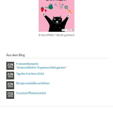
© Sen MVKU * Berlin gärtnert
Aus dem Blog
Fotowettbewerb
JUN
"Artenvielfalt in Treptows Kleingärten"
2026
Tag des Gartens 2026
JUN
2026
Bürgermedaille verliehen
JUN
2026
Invasive Pflanzenarten
FEB
2026