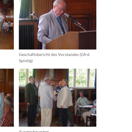
FAQ
FAQ-Liste
Newsletter
Argumentationen
Archiv
Sitemap
Geschäftsbericht des Vorstandes (Gfrd.
Links
Spintig)
Suche
Auszeichnungen