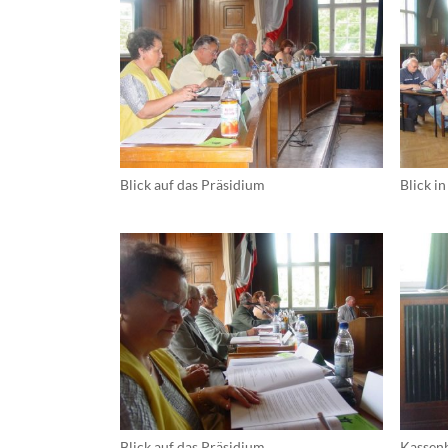
Schulungen
Wildbienens
Wettbewerb
Veranstaltu
Infomaterial
Verbandschr
Blick auf das Präsidium
Blick i
Kleingartent
Grüne Dreiec
IEK Plänter
Tram M 41
Blick auf das Präsidium
Kassenb