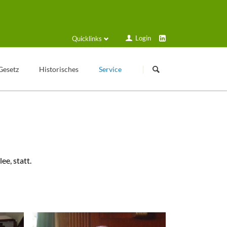
Login
Quicklinks
Navigation
Navigation
überspringen
überspringen
Gesetz
Historisches
Service
Kleingartengeschichte
Login
Texte zur Geschichte
Formulare und Anträge
Veröffentlichungen
Schulungsplan
Historische Geräte
Solarstrom
e, statt.
Sammelmappe
Gartenfreund online
Kalender
VGT Blog