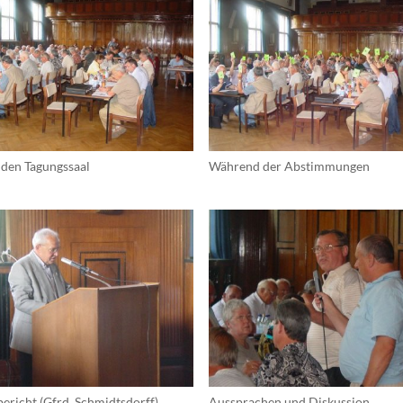
chaugarten Schöneweide
ngen
onik
n den Tagungssaal
Während der Abstimmungen
age
k Späthsfelde
wald
ericht (Gfrd. Schmidtsdorff)
Aussprachen und Diskussion