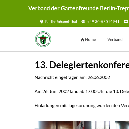
Verband der Gartenfreunde Berlin-Trep
Berlin-Johannisthal
+49 30-53014941
HEN
Home
Verband
Vorstand
13. Delegiertenkonfer
Geschäftsste
Ansprechpar
Nachricht eingetragen am:
26.06.2002
Kontaktmögl
Am 26. Juni 2002 fand ab 17.00 Uhr die 13. Del
Kontaktf
Satzung
Einladungen mit Tagesordnung wurden den Verei
Mustersatzu
Sammelmap