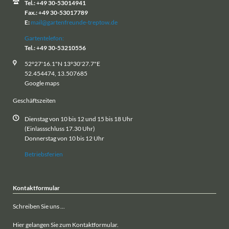
Tel.: +49 30-53014941
Fax.: +49 30-53017789
E:
mail@gartenfreunde-treptow.de
Gartentelefon:
Tel.: +49 30-53210556
52°27'16.1"N 13°30'27.7"E
52.454474, 13.507685
Google maps
Geschäftszeiten
Dienstag von 10 bis 12 und 15 bis 18 Uhr
(Einlassschluss 17.30 Uhr)
Donnerstag von 10 bis 12 Uhr
Betriebsferien
Kontaktformular
Schreiben Sie uns ...
Hier gelangen Sie zum Kontaktformular.