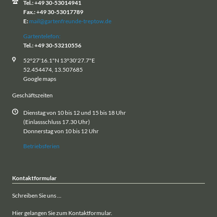
Tel.: +49 30-53014941
Fax.: +49 30-53017789
E:
mail@gartenfreunde-treptow.de
Gartentelefon:
Tel.: +49 30-53210556
52°27'16.1"N 13°30'27.7"E
52.454474, 13.507685
Google maps
Geschäftszeiten
Dienstag von 10 bis 12 und 15 bis 18 Uhr
(Einlassschluss 17.30 Uhr)
Donnerstag von 10 bis 12 Uhr
Betriebsferien
Kontaktformular
Schreiben Sie uns ...
Hier gelangen Sie zum Kontaktformular.