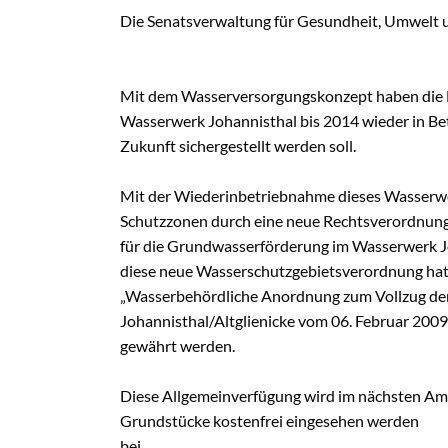
Schulungen
Die Senatsverwaltung für Gesundheit, Umwelt u
Wildbienens
Wettbewerb
Mit dem Wasserversorgungskonzept haben die B
Veranstaltu
Wasserwerk Johannisthal bis 2014 wieder in Be
Infomaterial
Zukunft sichergestellt werden soll.
Verbandschr
Mit der Wiederinbetriebnahme dieses Wasserwer
Kleingartent
Schutzzonen durch eine neue Rechtsverordnung 
Grüne Dreiec
für die Grundwasserförderung im Wasserwerk Joh
IEK Plänter
diese neue Wasserschutzgebietsverordnung hat
Tram M 41
„Wasserbehördliche Anordnung zum Vollzug der
Johannisthal/Altglienicke vom 06. Februar 200
gewährt werden.
Diese Allgemeinverfügung wird im nächsten Am
Grundstücke kostenfrei eingesehen werden
bei