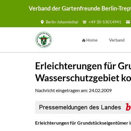
Verband der Gartenfreunde Berlin-Trep
Berlin-Johannisthal
+49 30-53014941
HEN
Home
Verband
Vorstand
Erleichterungen für Gr
Geschäftsste
Wasserschutzgebiet 
Ansprechpar
Kontaktmögl
Nachricht eingetragen am:
24.02.2009
Kontaktf
Satzung
Mustersatzu
Erleichterungen für Grundstückseigentümer 
Sammelmap