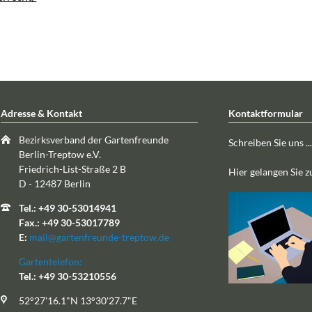
Adresse & Kontakt
Kontaktformular
Bezirksverband der Gartenfreunde
Schreiben Sie uns ...
Berlin-Treptow e.V.
Friedrich-List-Straße 2 B
Hier gelangen Sie 
D - 12487 Berlin
Tel.: +49 30-53014941
Fax.: +49 30-53017789
E:
mail@gartenfreunde-treptow.de
Gartentelefon:
Tel.: +49 30-53210556
52°27'16.1"N 13°30'27.7"E