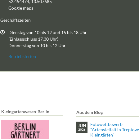
52.454474, 13.507685
Google maps
Geschäftszeiten
Dienstag von 10 bis 12 und 15 bis 18 Uhr
(Einlassschluss 17.30 Uhr)
Donnerstag von 10 bis 12 Uhr
Betriebsferien
Kleingartenwesen-Berlin
Aus dem Blog
Fotowettbewerb
JUN
"Artenvielfalt in Treptow
2026
Kleingärten"