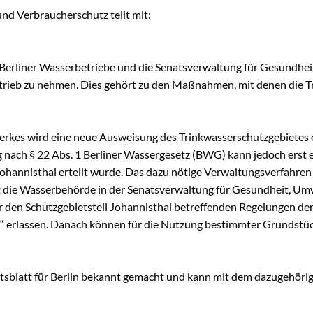
nd Verbraucherschutz teilt mit:
chaugarten Schöneweide
erliner Wasserbetriebe und die Senatsverwaltung für Gesundhei
ngen
trieb zu nehmen. Dies gehört zu den Maßnahmen, mit denen die Tr
onik
kes wird eine neue Ausweisung des Trinkwasserschutzgebietes er
age
nach § 22 Abs. 1 Berliner Wassergesetz (BWG) kann jedoch erst e
k Späthsfelde
annisthal erteilt wurde. Das dazu nötige Verwaltungsverfahren ist
wald
 die Wasserbehörde in der Senatsverwaltung für Gesundheit, Um
 den Schutzgebietsteil Johannisthal betreffenden Regelungen d
9“ erlassen. Danach können für die Nutzung bestimmter Grundstüc
tsblatt für Berlin bekannt gemacht und kann mit dem dazugehöri