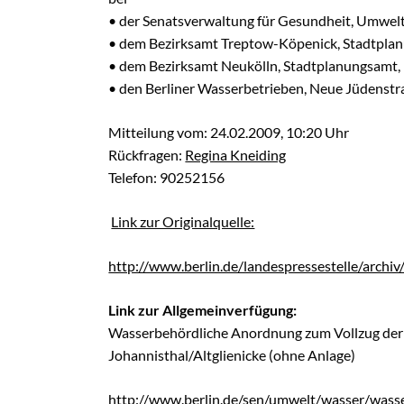
• der Senatsverwaltung für Gesundheit, Umwelt
• dem Bezirksamt Treptow-Köpenick, Stadtplan
• dem Bezirksamt Neukölln, Stadtplanungsamt,
• den Berliner Wasserbetrieben, Neue Jüdenstra
Mitteilung vom: 24.02.2009, 10:20 Uhr
Rückfragen:
Regina Kneiding
Telefon: 90252156
Link zur Originalquelle:
http://www.berlin.de/landespressestelle/arch
Link zur Allgemeinverfügung:
Wasserbehördliche Anordnung zum Vollzug der d
Johannisthal/Altglienicke (ohne Anlage)
http://www.berlin.de/sen/umwelt/wasser/wass