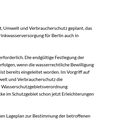
FAQ
FAQ-Liste
Newsletter
t, Umwelt und Verbraucherschutz geplant, das
Argumentationen
inkwasserversorgung für Berlin auch in
Archiv
Sitemap
forderlich. Die endgültige Festlegung der
Links
rfolgen, wenn die wasserrechtliche Bewilligung
Suche
 bereits eingeleitet worden. Im Vorgriff auf
welt und Verbraucherschutz die
er Wasserschutzgebietsverordnung
ke im Schutzgebiet schon jetzt Erleichterungen
gen Lageplan zur Bestimmung der betroffenen