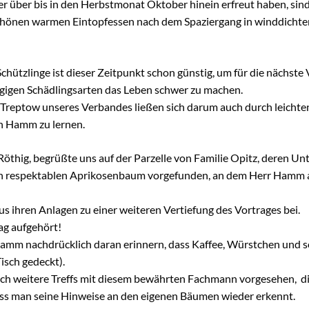
r über bis in den Herbstmonat Oktober hinein erfreut haben, sin
 schönen warmen Eintopfessen nach dem Spaziergang in winddichte
Schützlinge ist dieser Zeitpunkt schon günstig, um für die nächste
gigen Schädlingsarten das Leben schwer zu machen.
Treptow unseres Verbandes ließen sich darum auch durch leichte
in Hamm zu lernen.
hig, begrüßte uns auf der Parzelle von Familie Opitz, deren Unte
nen respektablen Aprikosenbaum vorgefunden, an dem Herr Hamm a
 ihren Anlagen zu einer weiteren Vertiefung des Vortrages bei.
ag aufgehört!
amm nachdrücklich daran erinnern, dass Kaffee, Würstchen und s
isch gedeckt).
 weitere Treffs mit diesem bewährten Fachmann vorgesehen, die 
ass man seine Hinweise an den eigenen Bäumen wieder erkennt.