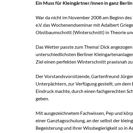
Schulungen
Ein Muss für Kleingärtner/innen in ganz Berlin
Wildbienens
War da nicht im November 2008 am Beginn des
Wettbewerb
e.V. das Wochenendseminar mit Adalbert Griege
Veranstaltu
Obstbaumschnitt (Winterschnitt) in Theorie un
Infomaterial
Das Wetter passte zum Thema! Dick angezogen t
Verbandschr
unterschiedlichsten Berliner Kleingartenanlage
Kleingartent
Ziel einen perfekten Winterschnitt praxisnah zu
Grüne Dreiec
Der Vorstandsvorsitzende, Gartenfreund Jürgen 
IEK Plänter
Unterpächtern, zur Verfügung gestellt, um dem
Tram M 41
Eindruck machte, durch einen fachgerechten Sch
geben.
Mit ausgezeichnetem Fachwissen, Pep und körp
einer Ganztagsschulung, an der selbst der kle
Begeisterung und ihrer Wissbegierigkeit so in 