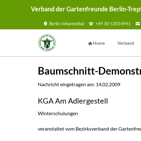
Verband der Gartenfreunde Berlin-Trep
Berlin-Johannisthal
+49 30-53014941
HEN
Home
Verband
Vorstand
Baumschnitt-Demonst
Geschäftsste
Ansprechpar
Nachricht eingetragen am:
14.02.2009
Kontaktmögl
KGA Am Adlergestell
Kontaktf
Satzung
Winterschulungen
Mustersatzu
veranstaltet vom Bezirksverband der Gartenfreu
Sammelmap