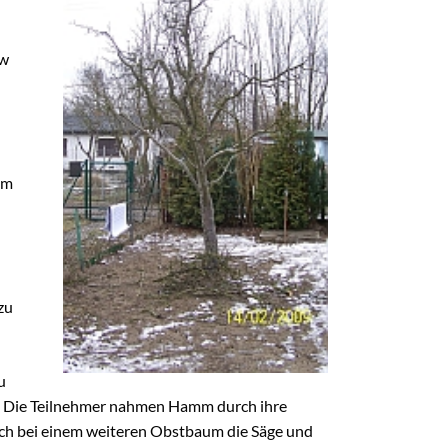
FAQ
FAQ-Liste
ow
Newsletter
Argumentationen
Archiv
Sitemap
em
Links
Suche
zu
u
nd. Die Teilnehmer nahmen Hamm durch ihre
noch bei einem weiteren Obstbaum die Säge und