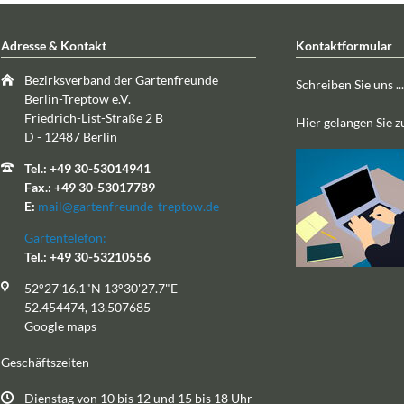
Adresse & Kontakt
Kontaktformular
Bezirksverband der Gartenfreunde
Schreiben Sie uns ...
Berlin-Treptow e.V.
Friedrich-List-Straße 2 B
Hier gelangen Sie 
D - 12487 Berlin
Tel.: +49 30-53014941
Fax.: +49 30-53017789
E:
mail@gartenfreunde-treptow.de
Gartentelefon:
Tel.: +49 30-53210556
52°27'16.1"N 13°30'27.7"E
52.454474, 13.507685
Google maps
Geschäftszeiten
Dienstag von 10 bis 12 und 15 bis 18 Uhr