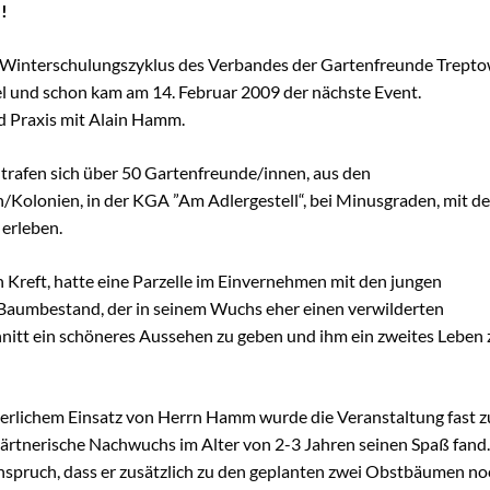
 !
chaugarten Schöneweide
 Winterschulungszyklus des Verbandes der Gartenfreunde Trept
l und schon kam am 14. Februar 2009 der nächste Event.
ngen
d Praxis mit Alain Hamm.
rafen sich über 50 Gartenfreunde/innen, aus den
onik
n/Kolonien, in der KGA ”Am Adlergestell“, bei Minusgraden, mit d
age
 erleben.
k Späthsfelde
Kreft, hatte eine Parzelle im Einvernehmen mit den jungen
wald
 Baumbestand, der in seinem Wuchs eher einen verwilderten
nitt ein schöneres Aussehen zu geben und ihm ein zweites Leben 
erlichem Einsatz von Herrn Hamm wurde die Veranstaltung fast z
ingärtnerische Nachwuchs im Alter von 2-3 Jahren seinen Spaß fa
Anspruch, dass er zusätzlich zu den geplanten zwei Obstbäumen 