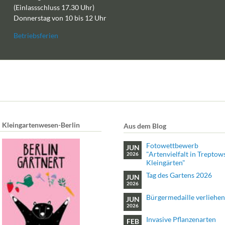
(Einlassschluss 17.30 Uhr)
Donnerstag von 10 bis 12 Uhr
Betriebsferien
Kleingartenwesen-Berlin
Aus dem Blog
Fotowettbewerb
JUN
"Artenvielfalt in Treptow
2026
Kleingärten"
Tag des Gartens 2026
JUN
2026
Bürgermedaille verliehen
JUN
2026
Invasive Pflanzenarten
FEB