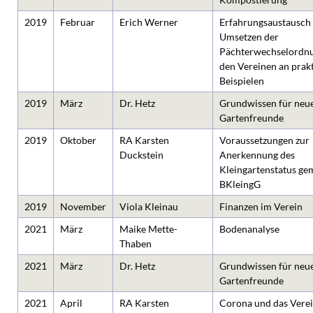
2019
Februar
Erich Werner
Erfahrungsaustausch
Umsetzen der
Pächterwechselordnu
den Vereinen an prak
Beispielen
2019
März
Dr. Hetz
Grundwissen für neu
Gartenfreunde
2019
Oktober
RA Karsten
Voraussetzungen zur
Duckstein
Anerkennung des
Kleingartenstatus g
BKleingG
2019
November
Viola Kleinau
Finanzen im Verein
2021
März
Maike Mette-
Bodenanalyse
Thaben
2021
März
Dr. Hetz
Grundwissen für neu
Gartenfreunde
2021
April
RA Karsten
Corona und das Verei