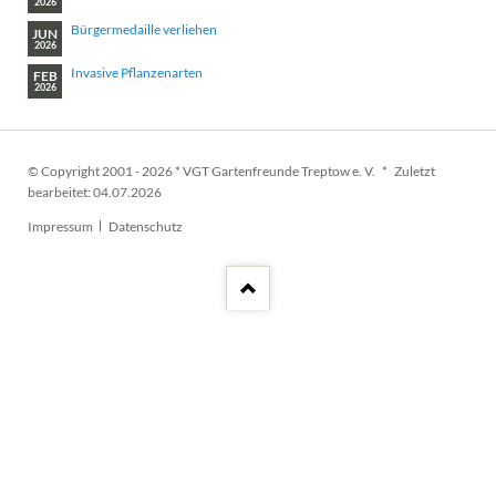
2026
Bürgermedaille verliehen
JUN
2026
Invasive Pflanzenarten
FEB
2026
© Copyright 2001 - 2026 * VGT Gartenfreunde Treptow e. V. * Zuletzt
bearbeitet: 04.07.2026
Navigation
Impressum
Datenschutz
überspringen