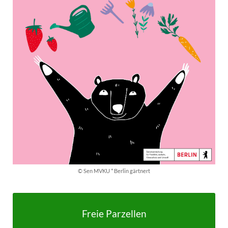
© Sen MVKU * Berlin gärtnert
Freie Parzellen