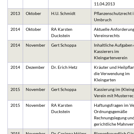
11.04.2013
2013
Oktober
H.U. Schmidt
Pflanzenschutzrecht 
Umbruch
2014
Oktober
RA Karsten
Aktuelle Anforderun
Duckstein
Vereinsrechts
2014
November
Gert Schoppa
Inhaltliche Aufgaben 
Kassierers im
Kleingartenverein
2014
Dezember
Dr. Erich Hetz
Kräuter und Heilpflan
die Verwendung im
Kleingarten
2015
November
Gert Schoppa
Kassierung im (Kleing
Verein mit Musterre
2015
November
RA Karsten
Haftungsfragen im Ve
Duckstein
Ordnungsgemäße
Rechnungslegung und
gerichtliche Mahnver
2015
November
Dr. Corinna Hölzer
Bienenfreundlich Gär