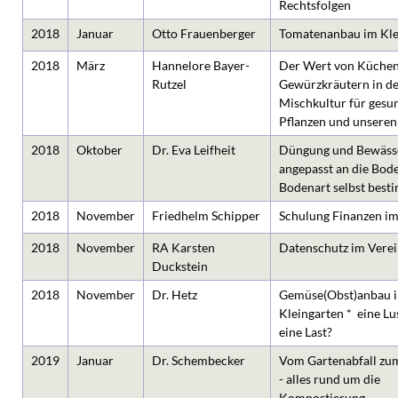
Rechtsfolgen
2018
Januar
Otto Frauenberger
Tomatenanbau im Kle
2018
März
Hannelore Bayer-
Der Wert von Küchen
Rutzel
Gewürzkräutern in de
Mischkultur für gesu
Pflanzen und unseren
2018
Oktober
Dr. Eva Leifheit
Düngung und Bewäss
angepasst an die Bode
Bodenart selbst best
2018
November
Friedhelm Schipper
Schulung Finanzen im
2018
November
RA Karsten
Datenschutz im Verei
Duckstein
2018
November
Dr. Hetz
Gemüse(Obst)anbau 
Kleingarten * eine Lu
eine Last?
2019
Januar
Dr. Schembecker
Vom Gartenabfall z
- alles rund um die
Kompostierung