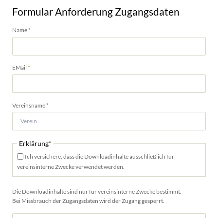
Formular Anforderung Zugangsdaten
Pflichtfeld
Name
*
Pflichtfeld
EMail
*
Pflichtfeld
Vereinsname
*
Pflichtfeld
Erklärung
*
Ich versichere, dass die Downloadinhalte ausschließlich für
vereinsinterne Zwecke verwendet werden.
Die Downloadinhalte sind nur für vereinsinterne Zwecke bestimmt.
Bei Missbrauch der Zugangsdaten wird der Zugang gesperrt.