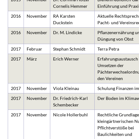
Cornelis Hemmer
Einführung und Praxi
2016
November
RA Karsten
Aktuelle Rechtsprec
Duckstein
Pacht‐ und Vereinsre
2016
November
Dr. M. Lindicke
Pflanzenernährung u
Düngung von Obst
2017
Februar
Stephan Schmidt
Terra Petra
2017
März
Erich Werner
Erfahrungsaustausch
Umsetzen der
Pächterwechselordnu
den Vereinen
2017
November
Viola Kleinau
Schulung Finanzen im
2017
November
Dr. Friedrich-Karl
Der Boden im Klima
Schembecker
2017
November
Nicole Hollerbuhl
Rechtliche Grundlage
kleingärtnerischen N
Pflichtverstöße bei
Baulichkeiten und