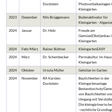
Duckstein
Photovoltaikanlagen 
Kleingärten
2023
Dezember
Nils Brüggemann
Bodenaktivator für
Kleingärten - Alganiz
2024
Januar
Dr. Hetz
Freude am
Gemüse(Obst)anbau 
Kleingarten
2024
Febr/März
Rainer Büttner
KleingartenEASY
2024
März
Dr. Schembecker
Permakultur im Haus
Kleingarten
2024
Oktober
Ursula Müller
Gehölze im Garten
2024
November
RA Karsten
Baulichkeiten in der
Duckstein
Kleingartenanlage
Bestandsschutz/Gen
von Baulichkeiten un
Umgang mit Verstöße
Die kleingärtnerisch
–rechtliche Grundlag