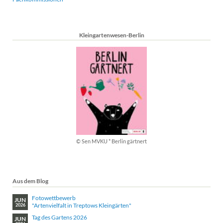
Kleingartenwesen-Berlin
© Sen MVKU * Berlin gärtnert
Aus dem Blog
Fotowettbewerb
JUN
"Artenvielfalt in Treptows Kleingärten"
2026
Tag des Gartens 2026
JUN