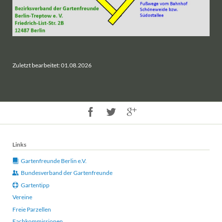
Zuletzt bearbeitet: 01.08.2026
Links
Gartenfreunde Berlin e.V.
Bundesverband der Gartenfreunde
Gartentipp
Vereine
Freie Parzellen
Fachkommissionen